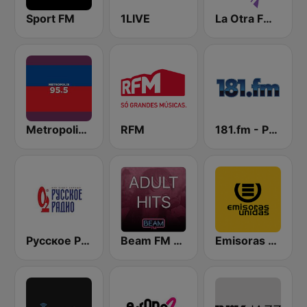
Sport FM
1LIVE
La Otra FM - Quito
Metropolis Radio 95.5 FM
RFM
181.fm - Power 181 (Top 40)
Русское Радио
Beam FM - Adult Hits
Emisoras Unidas