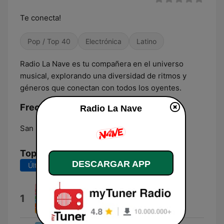
Te conecta!
Pop / Top 40
Electrónica
Latino
Radio La Nave es tu compañera en el universo
musical, explorando una diversidad de ritmos y
géneros que conectan con todos los oyentes.
Frecuencias Radio La Nave:
Radio La Nave
San Salvador:
Online
Top Canciones
DESCARGAR APP
Últimos 7 días
Últimos 30 días
Tití Me Preguntó
1
Bad Bunny