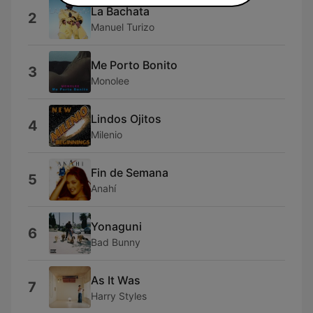
La Bachata
2
Manuel Turizo
Me Porto Bonito
3
Monolee
Lindos Ojitos
4
Milenio
Fin de Semana
5
Anahí
Yonaguni
6
Bad Bunny
As It Was
7
Harry Styles