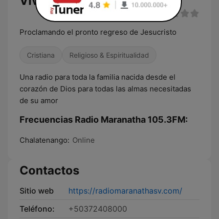
Vivo
Proclamando el pronto regreso de Jesucristo
Cristiana
Religioso & Espiritualidad
Una radio para toda la familia nacida desde el
corazón de Dios para todas las almas necesitadas
de su amor
Frecuencias Radio Maranatha 105.3FM:
Chalatenango:
Online
Contactos
Sitio web
https://radiomaranathasv.com/
Teléfono:
+50372408000