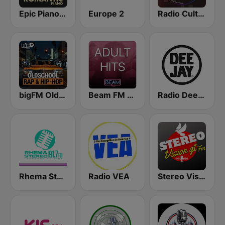
Epic Piano - ROMANTIC PIANO
Europe 2
Radio Cultural TGN
bigFM Oldschool Rap & Hip-Hop
Beam FM - Adult Hits
Radio Deejay
Rhema Stereo
Radio VEA
Stereo Vision