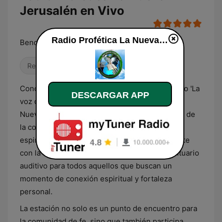
Jerusalén en Vivo
Radio Profética La Nueva Jerusalén
Bendiciones Hermanos
Religioso & Espiritualidad
Conocida cariñosamente por su audiencia como 'La
DESCARGAR APP
voz de la fe en El Salvador', Radio Profética La
Nueva Jerusalén se ha arraigado en el corazón de
la comunidad local. Su enfoque en valores
espirituales y familiares resuena profundamente
con la cultura salvadoreña, ofreciendo un santuario
auditivo para todos aquellos que buscan un
momento de conexión espiritual y fortaleza
personal.
La estación no solo es un punto de encuentro para
la comunidad de fe, sino que también participa