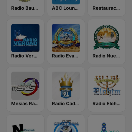
Radio Bautista Global 89.7 FM
ABC Lounge Jazz
Restauración 100.5 FM
Radio Verdad 95.7 FM
Radio Evangélica Josué
Radio Nueva Jerusalem
Mesias Radio 99.3 FM
Radio Cadena YSKL La Poderosa
Radio Elohim