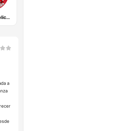
Radio Evangelica Misionera Fuente de Vida 97.3 FM
ada a
anza
recer
desde