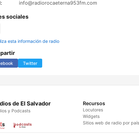
:
info@radiorocaeterna953fm.com
s sociales
liza esta información de radio
artir
cebook
Twitter
dios de El Salvador
Recursos
Locutores
ios y Podcasts
Widgets
Sitios web de radio por paí