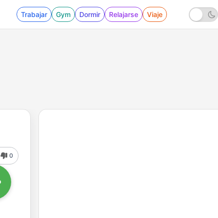
Trabajar
Gym
Dormir
Relajarse
Viaje
0