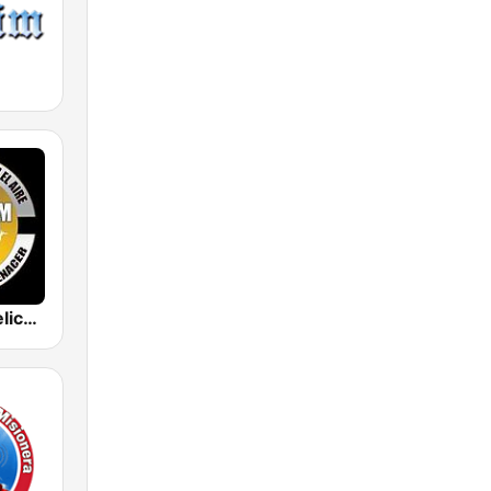
Radio Evangelica Internacional Renacer YSEA 90.5 FM