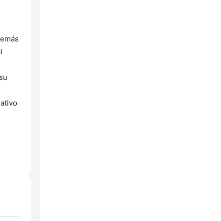
Además
l
 su
ativo