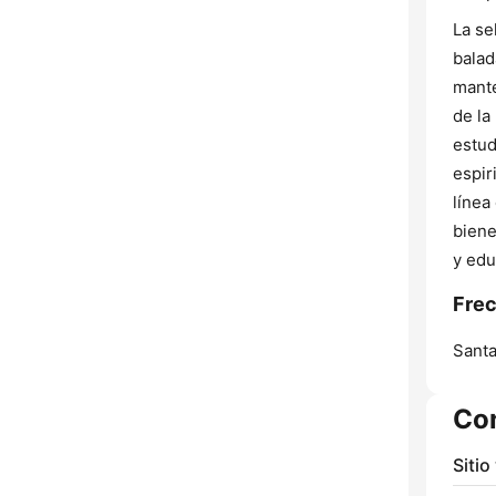
La se
balad
mante
de la
estud
espir
línea
biene
y edu
Frec
Santa
Co
Sitio