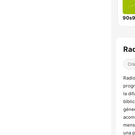
90s9
Rad
Cri
Radio
progr
la di
bíbli
géner
acomp
mensa
una p