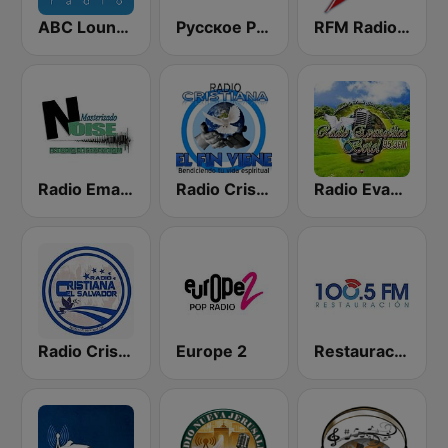
ABC Lounge Jazz
Русское Радио
RFM Radio Futurs Medias 94.0 FM
Radio Emanuel el Salvador
Radio Cristiana El Fin Viene
Radio Evangelica Betel
Radio Cristiana El Salvador
Europe 2
Restauración 100.5 FM