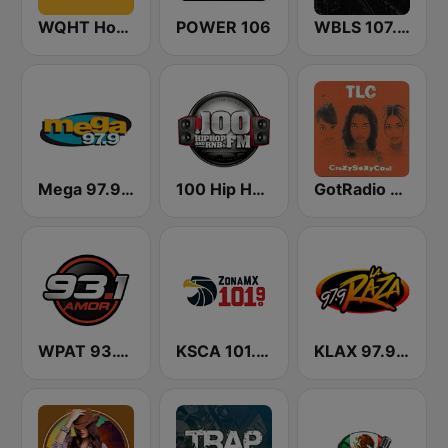
WQHT Hot 97 FM
POWER 106
WBLS 107.5 FM (US Only)
Mega 97.9 FM
100 Hip Hop and RNB FM
GotRadio - Throwback Jamz
WPAT 93.1 Amor FM
KSCA 101.9 Los Angeles FM (US Only)
KLAX 97.9 La Raza FM