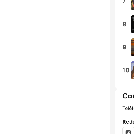
7
8
9
10
Co
Telé
Rede