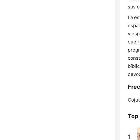
sus o
La es
espac
y esp
que r
progr
const
bíbli
devoc
Frec
Coju
Top
1