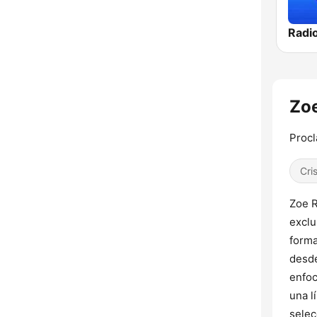
Zo
Procl
Cri
Zoe R
exclu
forma
desde
enfoc
una l
selec