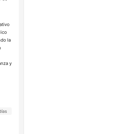
ativo
lico
ndo la
n
anza y
días