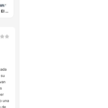
Radio Nejapa El Salvador
cada
 su
 van
os
ner
do una
e de