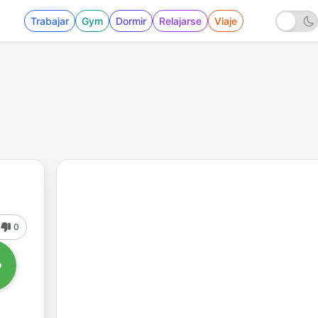
Trabajar
Gym
Dormir
Relajarse
Viaje
0