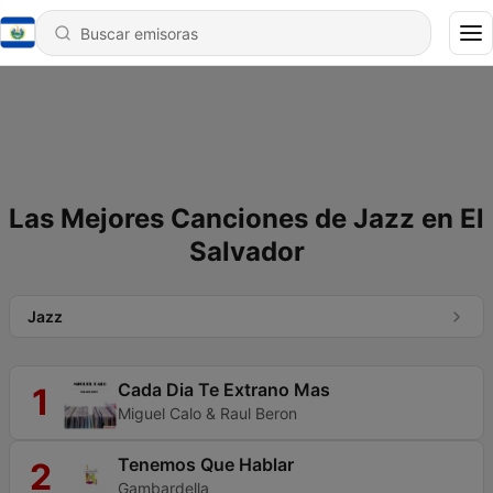
Las Mejores Canciones de Jazz en El
Salvador
Jazz
Cada Dia Te Extrano Mas
1
Miguel Calo & Raul Beron
Tenemos Que Hablar
2
Gambardella