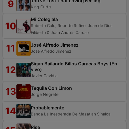
You've Lost That Loving Feeling
9
King Curtis
Mi Colegiala
10
Roberto Calo, Roberto Rufino, Juan de Dios
Filiberto & Juan Andrés Caruso
José Alfredo Jimenez
11
Jose Alfredo Jimenez
Sigan Bailando Billos Caracas Boys (En
12
vivo)
Javier Gavidia
Tequila Con Limon
13
Jorge Negrete
Probablemente
14
Banda La Inesperada De Mazatlan Sinaloa
Rise