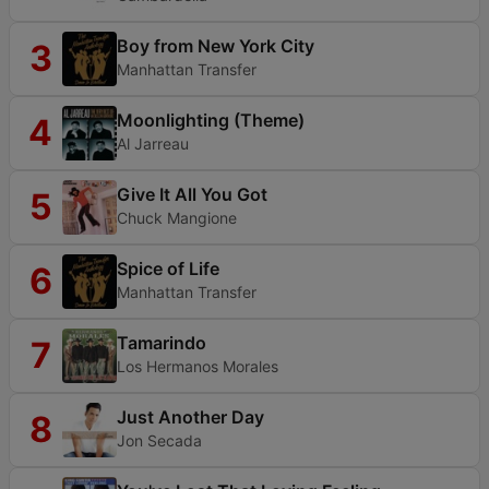
Boy from New York City
3
Manhattan Transfer
Moonlighting (Theme)
4
Al Jarreau
Give It All You Got
5
Chuck Mangione
Spice of Life
6
Manhattan Transfer
Tamarindo
7
Los Hermanos Morales
Just Another Day
8
Jon Secada