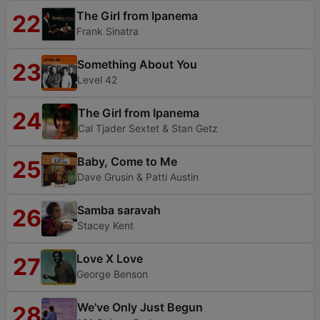
The Girl from Ipanema
22
Frank Sinatra
Something About You
23
Level 42
The Girl from Ipanema
24
Cal Tjader Sextet & Stan Getz
Baby, Come to Me
25
Dave Grusin & Patti Austin
Samba saravah
26
Stacey Kent
Love X Love
27
George Benson
We've Only Just Begun
28