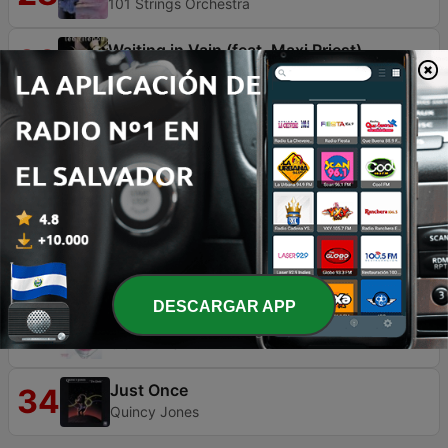
101 Strings Orchestra
Waiting in Vain (feat. Maxi Priest)
29
Lee Ritenour
I've Got You Under My Skin
30
I've Got You Under My Skin
Samba e Amor (feat. Seu Jorge)
31
Barbara Fialho
Polka Dots and Moonbeam
32
Claude Thornhill and His Orchestra
DESCARGAR APP
April In Paris
33
Glenn Miller
Just Once
34
Quincy Jones