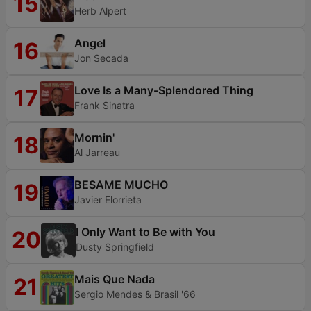
15
Herb Alpert
Angel
16
Jon Secada
Love Is a Many-Splendored Thing
17
Frank Sinatra
Mornin'
18
Al Jarreau
BESAME MUCHO
19
Javier Elorrieta
I Only Want to Be with You
20
Dusty Springfield
Mais Que Nada
21
Sergio Mendes & Brasil '66