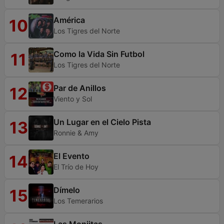
América
10
Los Tigres del Norte
Como la Vida Sin Futbol
11
Los Tigres del Norte
Par de Anillos
12
Viento y Sol
Un Lugar en el Cielo Pista
13
Ronnie & Amy
El Evento
14
El Trío de Hoy
Dímelo
15
Los Temerarios