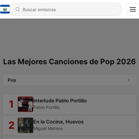
Las Mejores Canciones de Pop 2026
Pop
Interlude Pablo Portillo
1
Pablo Portillo
En la Cocina, Huevos
2
Miguel Mateos