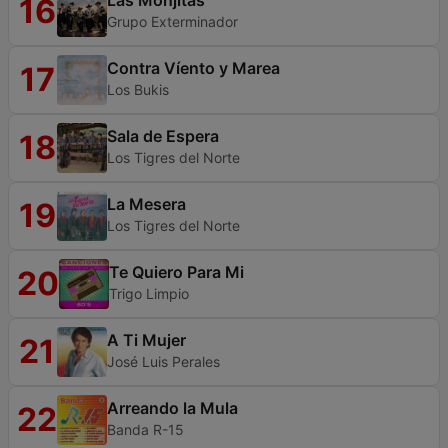
Las Monjitas
16
Grupo Exterminador
Contra Víento y Marea
17
Los Bukis
Sala de Espera
18
Los Tigres del Norte
La Mesera
19
Los Tigres del Norte
Te Quiero Para Mi
20
Trigo Limpio
A Ti Mujer
21
José Luis Perales
Arreando la Mula
22
Banda R-15