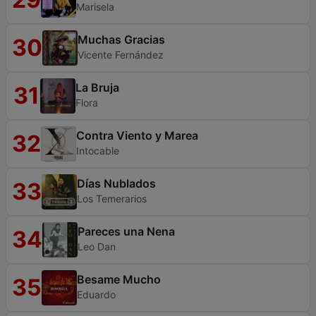
Marisela
Muchas Gracias
30
Vicente Fernández
La Bruja
31
Flora
Contra Viento y Marea
32
Intocable
Días Nublados
33
Los Temerarios
Pareces una Nena
34
Leo Dan
Besame Mucho
35
Eduardo