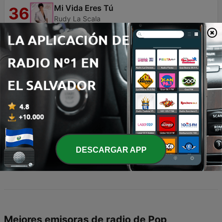
Mi Vida Eres Tú
36
Rudy La Scala
17 Años
37
Los Ángeles Azules
La Chica del Este
38
Grupo Bryndis
Me olvidé de vivir (! Forgot to Live) [Live]
39
Julio Iglesias
Invéntame
40
DESCARGAR APP
Los Bukis & Marco Antonio Solís
Mejores emisoras de radio de Pop