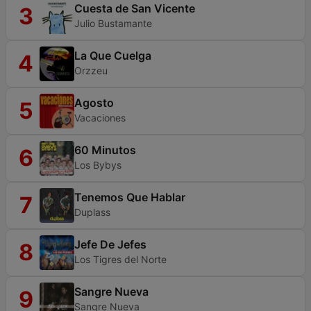
Cuesta de San Vicente
3
Julio Bustamante
La Que Cuelga
4
Orzzeu
Agosto
5
Vacaciones
60 Minutos
6
Los Bybys
Tenemos Que Hablar
7
Duplass
Jefe De Jefes
8
Los Tigres del Norte
Sangre Nueva
9
Sangre Nueva