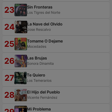
Sin Fronteras
23
Los Tigres del Norte
La Nave del Olvido
24
Jose Rescalvo
Tomame O Dejame
25
Mocedades
Las Brujas
26
Sonora Dinamita
Te Quiero
27
Los Temerarios
El Hijo del Pueblo
28
Vicente Fernández
Mi Problema
29