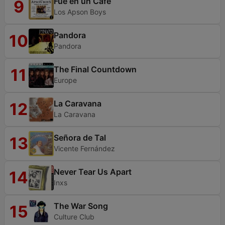
Fue en un Café
9
Los Apson Boys
Pandora
10
Pandora
The Final Countdown
11
Europe
La Caravana
12
La Caravana
Señora de Tal
13
Vicente Fernández
Never Tear Us Apart
14
Inxs
The War Song
15
Culture Club