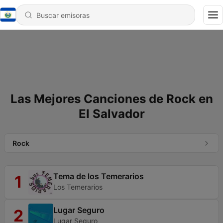
Las Mejores Canciones de Rock en
El Salvador
Rock
Tema de los Temerarios
1
Los Temerarios
Lugar Seguro
2
Lugar Seguro