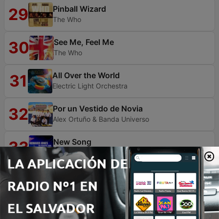
Pinball Wizard
29
The Who
See Me, Feel Me
30
The Who
All Over the World
31
Electric Light Orchestra
Por un Vestido de Novia
32
Alex Ortuño & Banda Universo
New Song
33
Howard Jones
Learning to Fly
34
Pink Floyd
SAY YOU'LL BE MINE
35
Christopher Cross