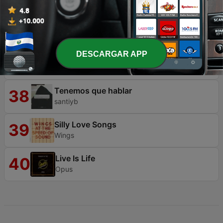
Relax
36
Frankie Goes to Hollywood
DESCARGAR APP
Miss Me Blind
37
Culture Club
Tenemos que hablar
38
santiyb
Silly Love Songs
39
Wings
Live Is Life
40
Opus