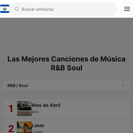
Las Mejores Canciones de Música
R&B Soul
R&B / Soul
Mes de Abril
1
anx
Laser
2
Laser