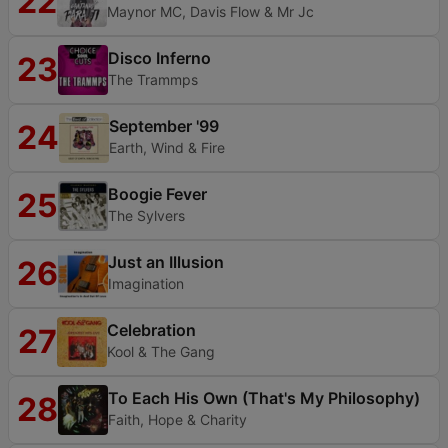
22
Maynor MC, Davis Flow & Mr Jc
Disco Inferno
23
The Trammps
September '99
24
Earth, Wind & Fire
Boogie Fever
25
The Sylvers
Just an Illusion
26
Imagination
Celebration
27
Kool & The Gang
To Each His Own (That's My Philosophy)
28
Faith, Hope & Charity