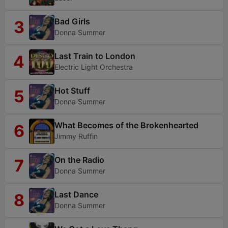
Bad Girls
3
Donna Summer
Last Train to London
4
Electric Light Orchestra
Hot Stuff
5
Donna Summer
What Becomes of the Brokenhearted
6
Jimmy Ruffin
On the Radio
7
Donna Summer
Last Dance
8
Donna Summer