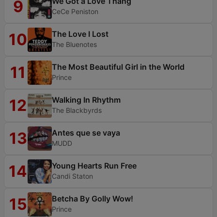
We Got a Love Thang
9
CeCe Peniston
The Love I Lost
10
The Bluenotes
The Most Beautiful Girl in the World
11
Prince
Walking In Rhythm
12
The Blackbyrds
Antes que se vaya
13
MUDD
Young Hearts Run Free
14
Candi Staton
Betcha By Golly Wow!
15
Prince