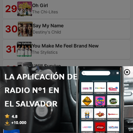
Oh Girl
29
The Chi-Lites
Say My Name
30
Destiny's Child
You Make Me Feel Brand New
31
The Stylistics
I Will Survive
32
Gloria Gaynor
You'll Never Know
33
Hi-Gloss
Never Can Say Goodbye
34
Gloria Gaynor
Love Light In Flight
35
Céline Dion & Stevie Wonder