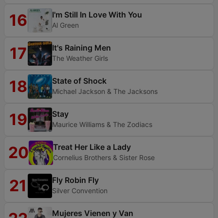
I'm Still In Love With You
16
Al Green
It's Raining Men
17
The Weather Girls
State of Shock
18
Michael Jackson & The Jacksons
Stay
19
Maurice Williams & The Zodiacs
Treat Her Like a Lady
20
Cornelius Brothers & Sister Rose
Fly Robin Fly
21
Silver Convention
Mujeres Vienen y Van