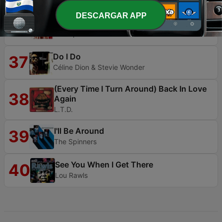
DESCARGAR APP
It's a Shame
36
The Spinners
Do I Do
37
Céline Dion & Stevie Wonder
(Every Time I Turn Around) Back In Love
38
Again
L.T.D.
I'll Be Around
39
The Spinners
See You When I Get There
40
Lou Rawls