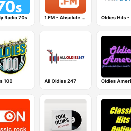
ly Radio 70s
1.FM - Absolute 70s Pop
es 100
All Oldies 247
Oldies Amer