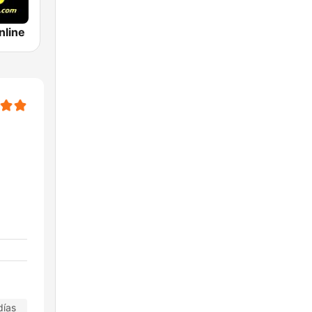
nline
días