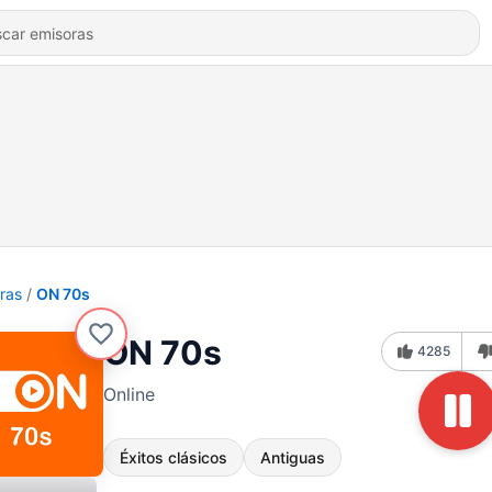
ras
ON 70s
ON 70s
4285
Online
Éxitos clásicos
Antiguas