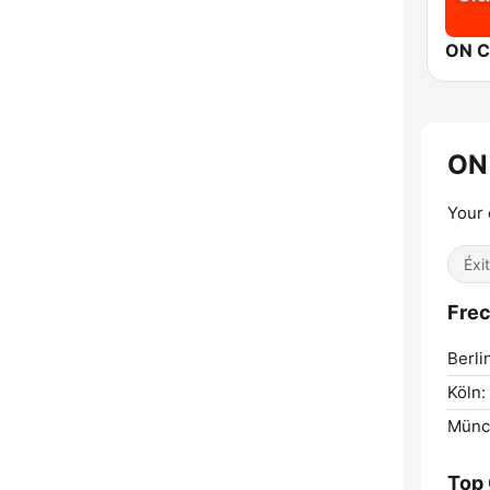
ON C
ON
Your 
Éxi
Frec
Berli
Köln:
Münc
Top