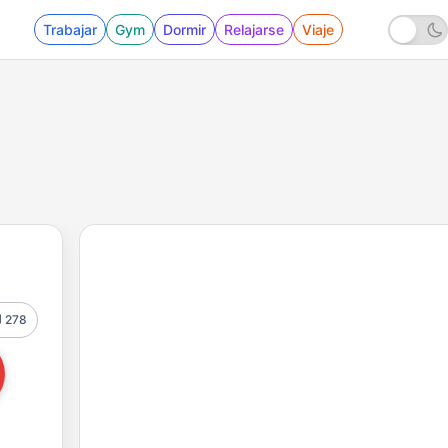
Trabajar
Gym
Dormir
Relajarse
Viaje
278