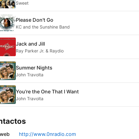
Sweet
Please Don't Go
KC and the Sunshine Band
Jack and Jill
Ray Parker Jr. & Raydio
Summer Nights
John Travolta
You're the One That I Want
John Travolta
ntactos
 web
http://www.0nradio.com