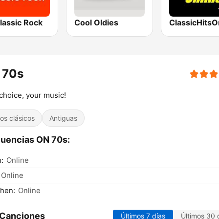
lassic Rock
Cool Oldies
ClassicHitsO
 70s
choice, your music!
tos clásicos
Antiguas
uencias ON 70s:
n:
Online
Online
hen:
Online
 Canciones
Últimos 7 días
Últimos 30 