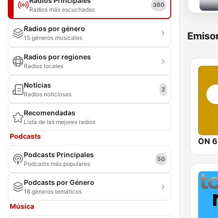
Radios Principales
360
Radios más escuchadas
Radios por género
Emisor
15 géneros musicales
Radios por regiones
Radios locales
Noticias
2
Radios noticiosas
Recomendadas
Lista de las mejores radios
Podcasts
ON 6
Podcasts Principales
50
Podcasts más populares
Podcasts por Género
18 géneros temáticos
Música