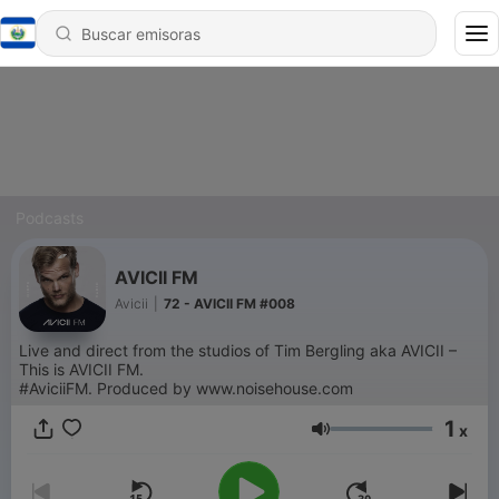
Podcasts
AVICII FM
Avicii
|
72 - AVICII FM #008
Live and direct from the studios of Tim Bergling aka AVICII –
This is AVICII FM.
#AviciiFM. Produced by www.noisehouse.com
1
x
Volumen