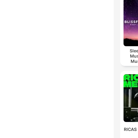
Sle
Mus
Mus
M
RICAS