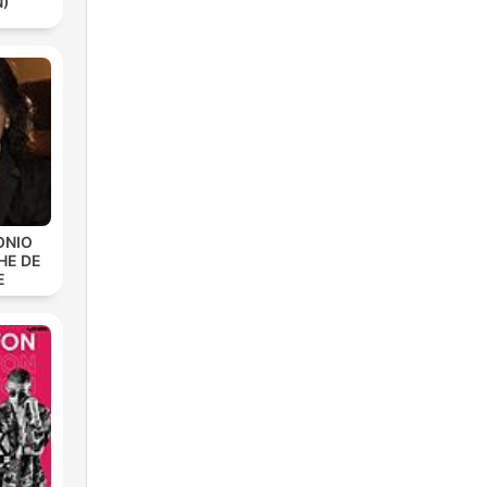
N)
ONIO
HE DE
E