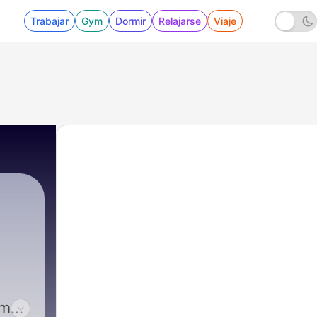
Trabajar
Gym
Dormir
Relajarse
Viaje
ima