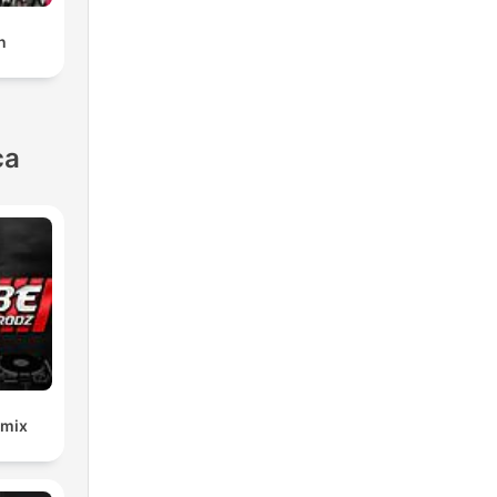
n
ca
emix