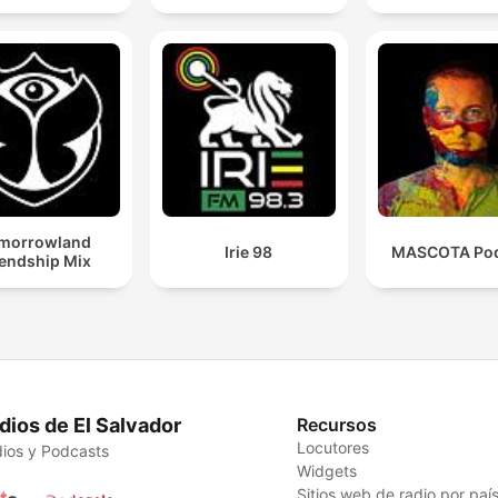
morrowland
Irie 98
MASCOTA Pod
iendship Mix
dios de El Salvador
Recursos
Locutores
ios y Podcasts
Widgets
Sitios web de radio por paí