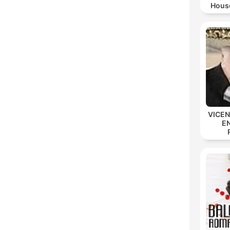
House
P
VICE
E