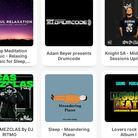
ep Meditation
Adam Beyer presents
Knight SA - Mi
ic - Relaxing
Drumcode
Sessions Up
ic for Sleep,
editation &
Relaxation
 MEZCLAS By DJ
Sleep - Meandering
Lovers rock
RITMO
Piano
Album I