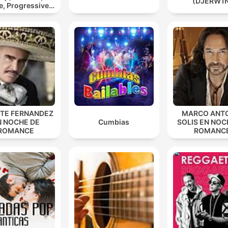
(DJERW1
, Progressive,
sy, Trance)
NTE FERNANDEZ
MARCO ANT
N NOCHE DE
Cumbias
SOLIS EN NOC
ROMANCE
ROMANC