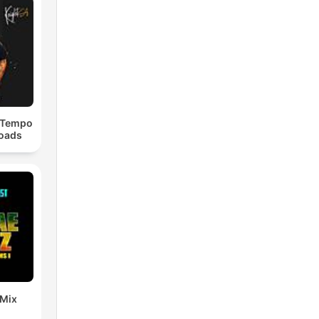
dTempo
loads
 Mix