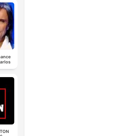
mance
arlos
ETON