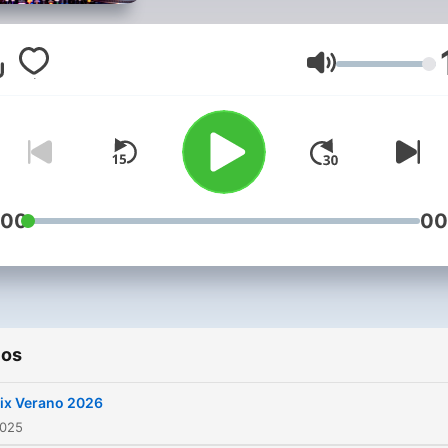
y todo el Perú. Visita :
http://www.djgian.com
Volumen
:00
00
ios
ix Verano 2026
2025