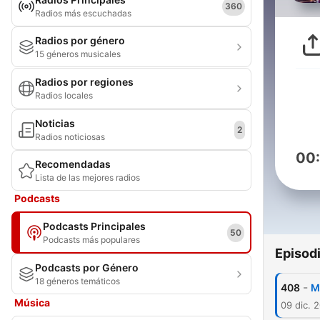
360
Radios más escuchadas
Radios por género
15 géneros musicales
Radios por regiones
Radios locales
Noticias
2
Radios noticiosas
00
Recomendadas
Lista de las mejores radios
Podcasts
Podcasts Principales
50
Podcasts más populares
Episod
Podcasts por Género
18 géneros temáticos
-
408
M
Música
09 dic. 