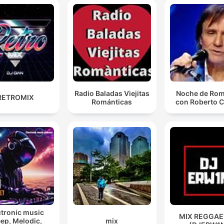
Radio Baladas Viejitas
Noche de Ro
RETROMIX
Románticas
con Roberto C
ctronic music
MIX REGGA
ep, Melodic,
mix