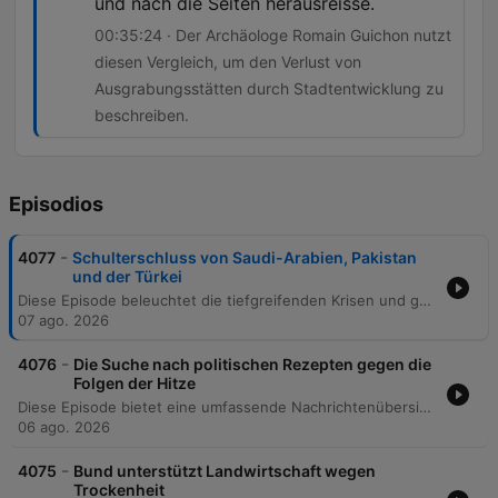
und nach die Seiten herausreisse.
00:35:24 · Der Archäologe Romain Guichon nutzt
diesen Vergleich, um den Verlust von
Ausgrabungsstätten durch Stadtentwicklung zu
beschreiben.
Episodios
-
4077
Schulterschluss von Saudi-Arabien, Pakistan
und der Türkei
Diese Episode beleuchtet die tiefgreifenden Krisen und geopolitischen Verschiebungen unserer Zeit. Im Fokus stehen die wirtschaftliche Krise der deutschen Automobilindustrie sowie neue internationale Allianzen, wie das Verteidigungsbündnis zwischen der Türkei, Saudi-Arabien und Pakistan. Darüber hinaus werden politische Entwicklungen in der Schweiz, Kolumbien und Südkorea analysiert. Die Sendung behandelt zudem aktuelle Nachrichten aus Thailand, archäologische Funde in Lausanne sowie die Auswirkungen von Hitze auf die Schweizer Viehwirtschaft.
07 ago. 2026
-
4076
Die Suche nach politischen Rezepten gegen die
Folgen der Hitze
Diese Episode bietet eine umfassende Nachrichtenübersicht zu aktuellen internationalen und nationalen Themen. Behandelt werden politische Forderungen gegen die Hitze in der Schweiz, die Aufhebung des Schutzstatus für Haitianer in den USA sowie Chinas Strategie der juristischen Kriegsführung gegenüber Taiwan. Zudem analysiert die Sendung die zunehmende fremdenfeindliche Gewalt und die Flüchtlingskrise in Südafrika. Ein weiterer Schwerpunkt liegt auf der politischen Theologie von Peter Thiel und der Frage, wie religiöse Begriffe und technologische Macht zur gesellschaftlichen Spaltung beitragen können.
06 ago. 2026
-
4075
Bund unterstützt Landwirtschaft wegen
Trockenheit