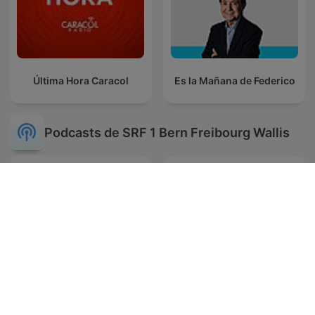
Última Hora Caracol
Es la Mañana de Federico
Podcasts de SRF 1 Bern Freibourg Wallis
Krimi
Hörspiel