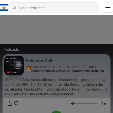
Podcasts
Echo der Zeit
Schweizer Radio und Fernsehen (SRF)
|
4077 -
Schulterschluss von Saudi-Arabien, Pakistan und
der Türkei
«Echo der Zeit» ist die älteste politische Hintergrundsendung
von Radio SRF: Seit 1945 vermittelt die Sendung täglich die
wichtigsten Nachrichten, Berichte, Reportagen, Interviews und
Analysen über das aktuelle Zeitgeschehen
1
x
Volumen