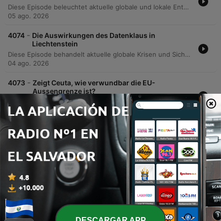
Diese Episode beleuchtet aktuelle globale und lokale Entwicklungen. Themen sind die Anpassung der Schweizer Landwirtschaft an den Hitzesommer durch Zollsenkungen bei Futtermitteln sowie die Herausforderungen für die Alpkäseproduktion durch steigende Temperaturen. Zudem werden internationale Kriminalität durch neue Kokain-Handelsrouten über Westafrika, Drohnenvorfälle am Flughafen Leipzig und politische Entwicklungen in der Ukraine und im Iran thematisiert. Des Weiteren werden die wirtschaftlichen Auswirkungen von US-Zöllen auf den Generika-Hersteller Zendon sowie die mögliche Fusion der Commerzbank mit der Unicredit analysiert. Abschliessend wird die historische Bedeutung des Kantons Aargau als Zentrum der Schweizer Möbelindustrie beleuchtet.
05 ago. 2026
-
4074
Die Auswirkungen des Datenklaus in
Liechtenstein
Diese Episode behandelt aktuelle globale Krisen und Sicherheitsfragen, beginnend mit einem massiven Hackerangriff auf ein Finanzregister in Liechtenstein sowie Cyberangriffen auf RUAG und das Bundesamt für Informatik. Zudem werden die politischen Reaktionen der Schengen-Staaten auf die Migrationskrise in Ceuta und die Bedeutung europäischer Grenzsicherung thematisiert. Darüber hinaus beleuchtet der Podcast politische Dynamiken im Umfeld von Donald Trump, die Auswirkungen steigender Preise im Schweizer ÖV sowie wissenschaftliche Erkenntnisse zur gesundheitlichen Belastung durch Hitzewellen und deren Auswirkungen auf die Übersterblichkeit.
04 ago. 2026
-
4073
Zeigt Ceuta, wie verwundbar die EU-
Aussengrenze ist?
Diese Episode von Echo der Zeit behandelt eine Vielzahl aktueller Themen, von der Neuentfachung der EU-Migrationsdebatte durch Vorfälle in Ceuta bis hin zu einem neuen Rindervirus in der Schweiz. Zudem werden Finanznachrichten zur UBS und Sando sowie ein Legionellen-Ausbruch in Basel thematisiert. Darüber hinaus beleuchtet die Folge den Einsatz Schweizer Feuerwehrleute bei Waldbränden in Frankreich, die zunehmende Verflechtung globaler Konflikte zwischen der Ukraine und dem Iran sowie die prekäre finanzielle Lage der palästinensischen Autonomiebehörde.
03 ago. 2026
Mostrar más episodios
Ver todo
Más podcasts de Noticias
DESCARGAR APP