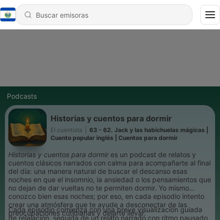
Podcasts
Historias y cuentos para dormir
El cuentista
|
63 - 62. Jack y las habichuelas mágicas |
Cuento popular inglés | Cuentos para dormir
Historias y cuentos para dormir
es un podcast de relatos y
cuentos clásicos narrados con calma para acompañarte al final
del día: una manera natural de buscar el descanso esas
noches en que el insomnio, la ansiedad o los pensamientos que
no dejan de dar vueltas no te permiten dormir. Yo mismo
conozco bien esas noches; por eso, en cada episodio intento
crear una atmósfera que te ayude a desconectar de las
Cada episodio comienza con una breve visualización guiada
preocupaciones cotidianas y dejarte llevar.
de relajación, seguida de un relato narrado con ritmo pausado