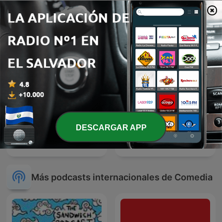
El Bueno, la Mala y el Feo
Don Cheto Al Aire
DESCARGAR APP
Nadie Sabe Nada
Fuga D´Uva
Más podcasts internacionales de Comedia