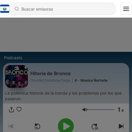
Podcasts
Hitoria de Bronco
Olivarez Escalona Diego
|
4 - Musica Ñorteña
La polemica historia de la banda y los problemas por los que
pasaron.
1
x
Volumen