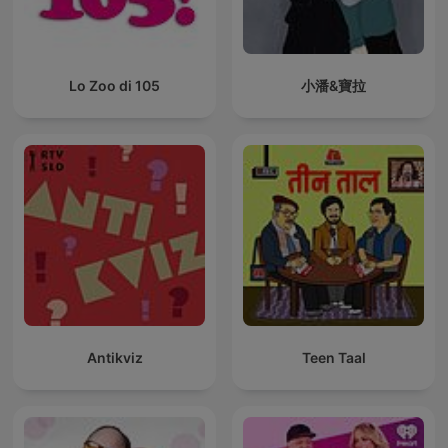
Lo Zoo di 105
小潘&寶拉
Antikviz
Teen Taal