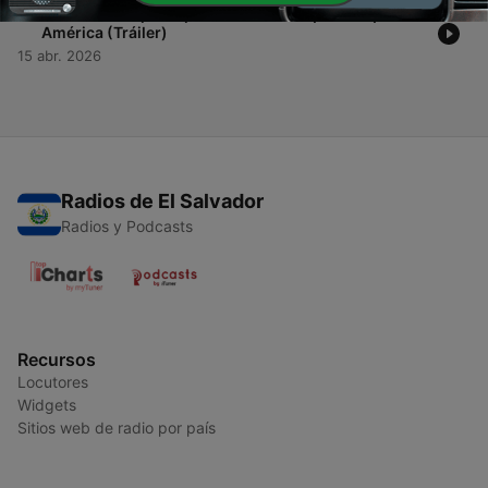
-
1
José José: el príncipe de la canción que conquistó
América (Tráiler)
15 abr. 2026
Radios de El Salvador
Radios y Podcasts
Recursos
Locutores
Widgets
Sitios web de radio por país