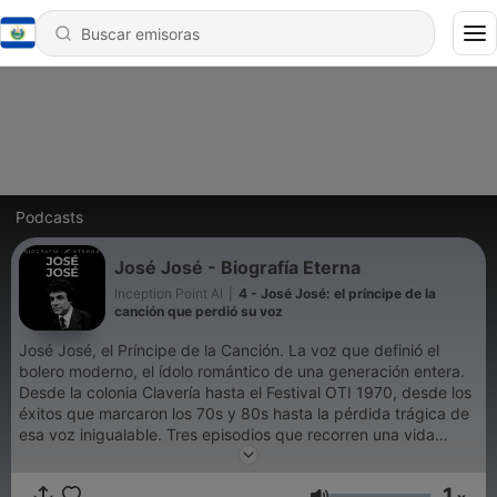
Podcasts
José José - Biografía Eterna
Inception Point AI
|
4 - José José: el príncipe de la
canción que perdió su voz
José José, el Príncipe de la Canción. La voz que definió el
bolero moderno, el ídolo romántico de una generación entera.
Desde la colonia Clavería hasta el Festival OTI 1970, desde los
éxitos que marcaron los 70s y 80s hasta la pérdida trágica de
esa voz inigualable. Tres episodios que recorren una vida
extraordinaria — el talento, la fama, el alcoholismo, el dolor, el
legado. Narrado por Lalo Vargas. Suscríbete y escucha donde
1