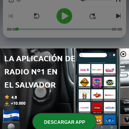
x
prefieras tus podcasts. This content was created in
Volumen
partnership and with the help of Artificial Intelligence AI.
00:00
00:00
Episodios
-
4
José José: el príncipe de la canción que perdió su
voz
14 abr. 2026
-
3
José José: el príncipe de la canción que conquistó
América
14 abr. 2026
-
2
José José: el príncipe de la canción que conquistó
América
14 abr. 2026
DESCARGAR APP