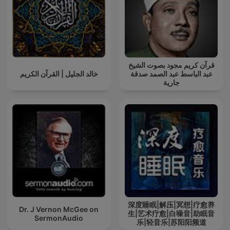
قرآن كريم مجود بصوت الشيخ
عبد الباسط عبد الصمد صدقة
خالد الجليل | القرآن الكريم
جارية
深度睡眠|解压|冥想|疗愈养
Dr. J Vernon McGee on
生|艺术疗愈|白噪音|助眠音
SermonAudio
乐|轻音乐|苏阳阳频道