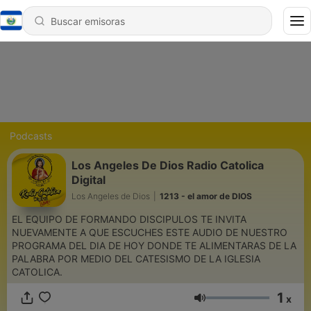
Podcasts
Los Angeles De Dios Radio Catolica
Digital
Los Angeles de Dios
|
1213 - el amor de DIOS
EL EQUIPO DE FORMANDO DISCIPULOS TE INVITA
NUEVAMENTE A QUE ESCUCHES ESTE AUDIO DE NUESTRO
PROGRAMA DEL DIA DE HOY DONDE TE ALIMENTARAS DE LA
PALABRA POR MEDIO DEL CATESISMO DE LA IGLESIA
CATOLICA.
1
x
Volumen