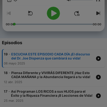
x
profesional. En cada episodio y video, te acercamos
Volumen
herramientas, claves y estrategias para construir un futuro
financiero sólido. ¿Tienes preguntas o dudas? Estamos aquí
para ayudarte. Contáctanos a través de nuestro correo para
consultas empresariales.
mentalidadmillonariapodcast@gmail.com Suscríbete y únete a
00:00
00:00
nuestra comunidad de creadores de riqueza. ¡El primer paso
hacia tu libertad financiera comienza aquí! educación
financiera, finanzas personales, inversión inteligente, libertad
financiera, gestión del dinero, ahorro efectivo, mentalidad
Episodios
millonaria, generación de riqueza, inteligencia financiera,
emprendimiento exitoso, planificación financiera, ingresos
-
19
ESCUCHA ESTE EPISODIO CADA DÍA ¡El discurso
pasivos, desarrollo financiero, finanzas para principiantes,
del Dr. Joe Dispenza que cambiará su vida!
consejos financieros, finanzas en español, finanzas para
06 mayo 2025
jóvenes, finanzas para emprendedores, finanzas para mujeres,
finanzas para familias
-
18
Piensa Diferente y VIVIRÁS DIFERENTE ¡Haz Esto
CADA MAÑANA y la Abundancia llegará a tu vida!
12 abr. 2025
-
17
Así Programan LOS RICOS a sus HIJOS para el
Éxito y la Riqueza Financiera ¡8 Lecciones de Vida!
25 mar. 2025