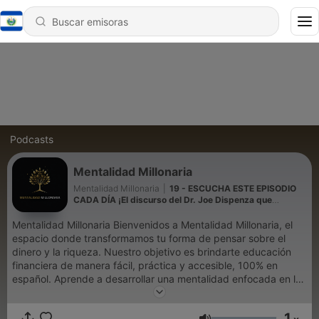
Podcasts
Mentalidad Millonaria
Mentalidad Millonaria
|
19 - ESCUCHA ESTE EPISODIO
CADA DÍA ¡El discurso del Dr. Joe Dispenza que
cambiará su vida!
Mentalidad Millonaria Bienvenidos a Mentalidad Millonaria, el
espacio donde transformamos tu forma de pensar sobre el
dinero y la riqueza. Nuestro objetivo es brindarte educación
financiera de manera fácil, práctica y accesible, 100% en
español. Aprende a desarrollar una mentalidad enfocada en la
generación de riqueza, mejora tu inteligencia financiera y toma
decisiones económicas que transformen tu vida personal y
1