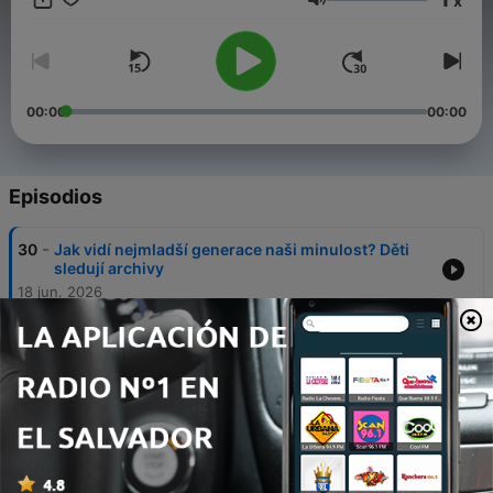
x
kontext. Zvou si hosty, kteří dodávají hloubku i nečekané
Volumen
souvislosti, a ukazují, proč má smysl dívat se zpět, když
chceme rozumět dnešku.
00:00
00:00
Episodios
-
30
Jak vidí nejmladší generace naši minulost? Děti
sledují archivy
18 jun. 2026
-
29
Socialistické státy jako ráj pro ženy? O změnách
výchovy a role ženy s Kateřinou Liškovou
04 jun. 2026
-
28
Měl by se vysílat major Zeman?
Nejkontroverznější český seriál pohledem
historika
21 mayo 2026