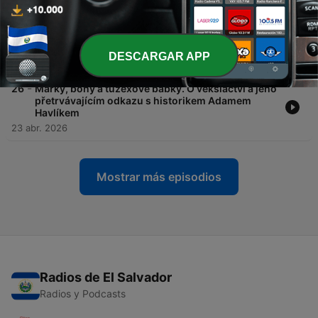
-
27
„Skořápkáři v Praze? To je jako najít jednorožce!”
O devadesátkové turistice v Praze s Jankem
Rubešem
DESCARGAR APP
07 mayo 2026
-
26
Marky, bony a tuzexové babky. O veksláctví a jeho
přetrvávajícím odkazu s historikem Adamem
Havlíkem
23 abr. 2026
Mostrar más episodios
Radios de El Salvador
Radios y Podcasts