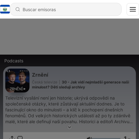
Podcasts
Zrnění
Česká televize
|
30 - Jak vidí nejmladší generace naši
minulost? Děti sledují archivy
Televizní vysílání není jen historie; ukrývá odpovědi na
společenské otázky, které zůstávají aktuální dodnes. Je to
fascinující okno do minulosti – a klíč k pochopení dnešních
fenoménů. Od velkých historických událostí až po ty zdánlivě
malé, které ale definují naší povahu. Historici a editoři Archivu
ČT Jakubové Hošek a Adamus vybírají ty nejzajímavější
záznamy, rozkrývají jejich příběhy a dávají jim nový, současný
1