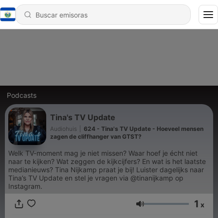
Podcasts
Tina's TV Update
Audiohuis
|
624 - Tina's TV Update - Hoeveel mensen
zagen de cliffhanger van GTST?
Welk TV-moment mag je niet missen? Waar hoef je écht niet
naar te kijken? Wat zeggen de kijkcijfers? En wat is het laatste
medianieuws? Tina Nijkamp praat je bij! Luister dagelijks naar
Tina’s TV Update en stel je vragen via @tinanijkamp op
Instagram.
1
x
Volumen