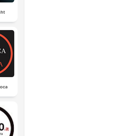
cht
poca