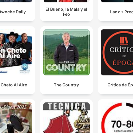
El Bueno, la Mala y el
twoche Daily
Lanz + Pre
Feo
Cheto Al Aire
The Country
Crítica de É