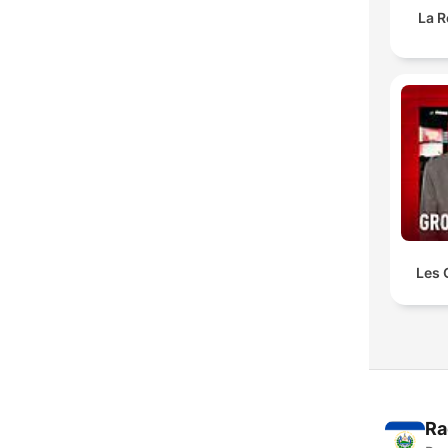
La R
Les 
Ra