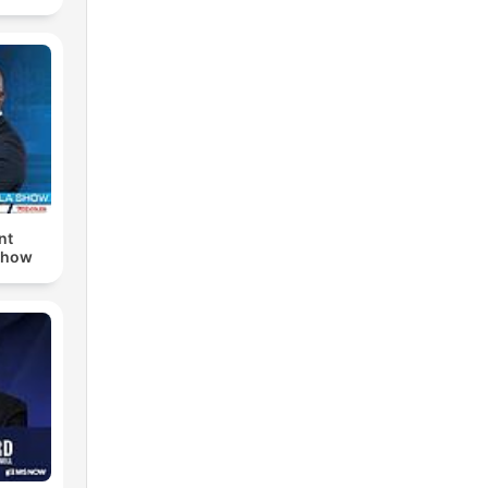
nt
Show