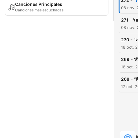
-
272
"ท
Canciones Principales
08 nov.
Canciones más escuchadas
-
271
'เ
08 nov.
-
270
"
18 oct. 
-
269
'ส
18 oct. 
-
268
“ส
17 oct. 