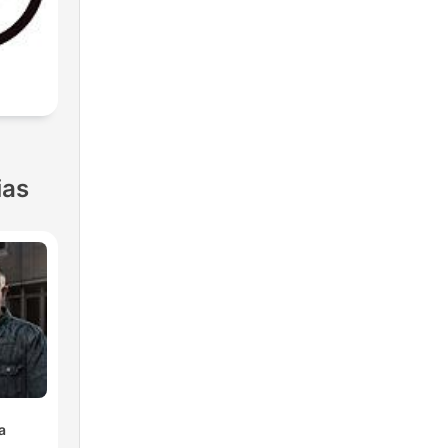
ias
a