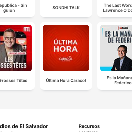
epublica - Sin
The Last Word
SONDHI TALK
guion
Lawrence O’Do
Es la Mañan
Grosses Têtes
Última Hora Caracol
Federico
dios de El Salvador
Recursos