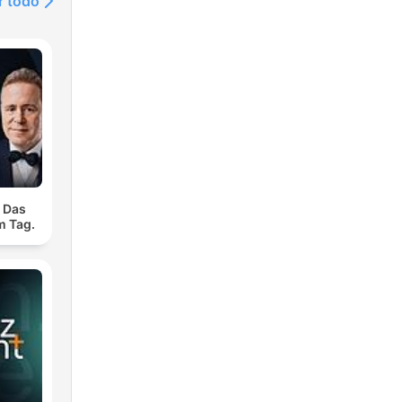
r todo
. Das
m Tag.