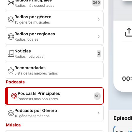
360
Radios más escuchadas
Radios por género
15 géneros musicales
Radios por regiones
Radios locales
Noticias
2
Radios noticiosas
Recomendadas
Lista de las mejores radios
00
Podcasts
Podcasts Principales
50
Podcasts más populares
Podcasts por Género
18 géneros temáticos
Episod
Música