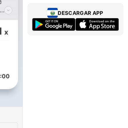
ง
DESCARGAR APP
ด
ิด
1
x
น
:00