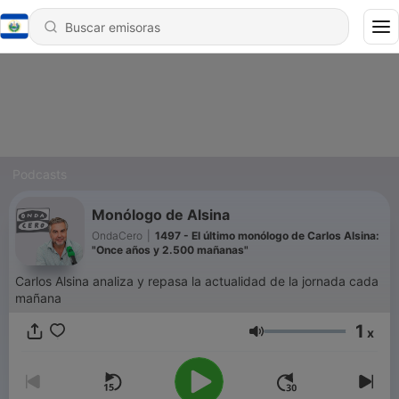
Podcasts
Monólogo de Alsina
OndaCero
|
1497 - El último monólogo de Carlos Alsina:
"Once años y 2.500 mañanas"
Carlos Alsina analiza y repasa la actualidad de la jornada cada
mañana
1
x
Volumen