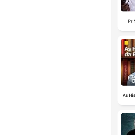
Pr 
As His