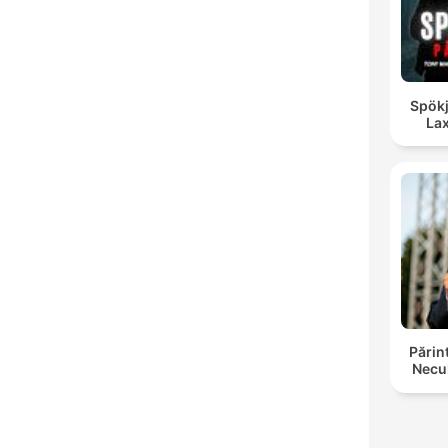
Spökj
La
Părin
Necul