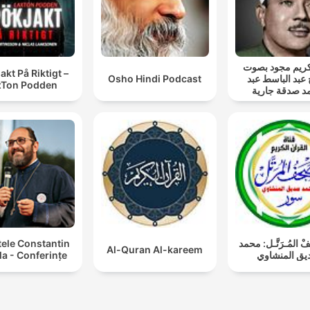
ريم مجود بصوت
akt På Riktigt –
Osho Hindi Podcast
 عبد الباسط عبد
xTon Podden
د صدقة جارية
tele Constantin
فْ المُـرَتَّـل: محمد
Al-Quran Al-kareem
a - Conferințe
ق المنشاوي