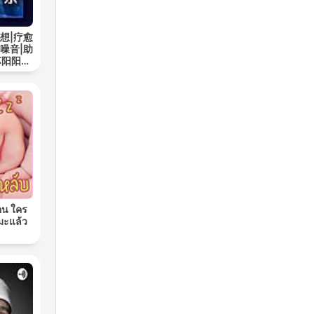
想|疗愈
噪音|助
苏阳阳频
อน ใคร
มะแล้ว