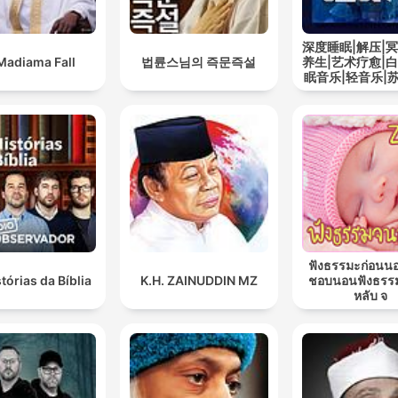
深度睡眠|解压|冥
Madiama Fall
법륜스님의 즉문즉설
养生|艺术疗愈|白
眠音乐|轻音乐|
道
ฟังธรรมะก่อนน
tórias da Bíblia
K.H. ZAINUDDIN MZ
ชอบนอนฟังธรร
หลับ จ