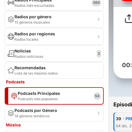
360
Radios más escuchadas
Radios por género
15 géneros musicales
Radios por regiones
Radios locales
Noticias
2
Radios noticiosas
00
Recomendadas
Lista de las mejores radios
Podcasts
Podcasts Principales
50
Podcasts más populares
Episod
Podcasts por Género
18 géneros temáticos
-
39
PR
Música
04 dic. 