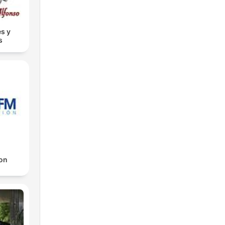
s y
s
on