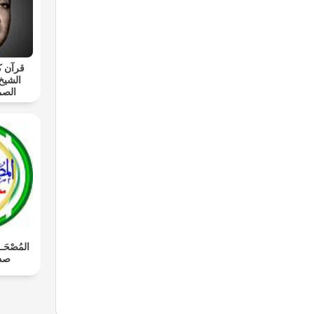
قرآن ك
الشيخ
الصم
المُصْحَـ
صدي