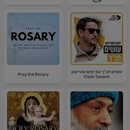
جارية
עושים תנ"ך עם יותם שטיינמן
Pray the Rosary
Osim Tanach