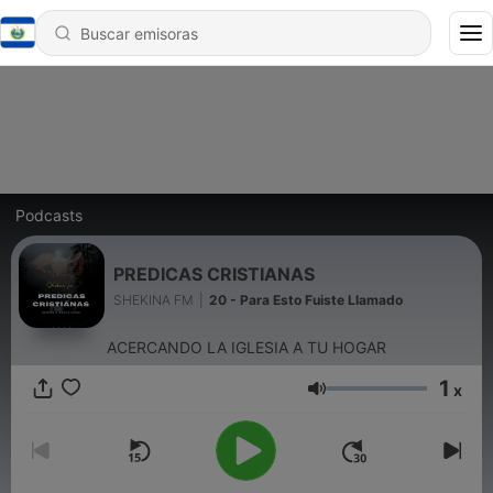
Podcasts
PREDICAS CRISTIANAS
SHEKINA FM
|
20 - Para Esto Fuiste Llamado
ACERCANDO LA IGLESIA A TU HOGAR
1
x
Volumen