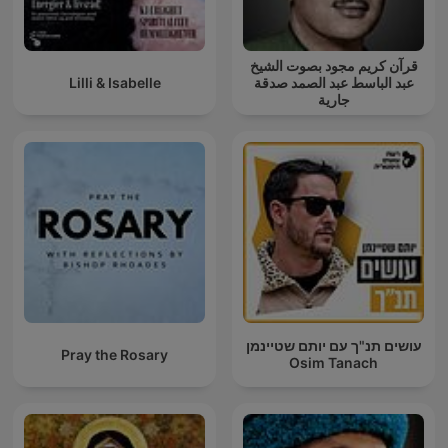
قرآن كريم مجود بصوت الشيخ
Lilli & Isabelle
عبد الباسط عبد الصمد صدقة
جارية
עושים תנ"ך עם יותם שטיינמן
Pray the Rosary
Osim Tanach