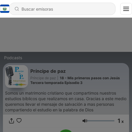
Podcasts
Príncipe de paz
Príncipe de paz
|
18 - Mis primeros pasos con Jesús
Tercera temporada Episodio 3
Somos un matrimonio cristiano que compartimos nuestros
estudios bíblicos que realizamos en casa. Gracias a este medio
queremos llevar el mensaje de salvación a mas personas
compartiendo el estudio en la palabra de Dios
1
x
Volumen