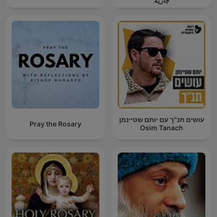
جارية
עושים תנ"ך עם יותם שטיינמן
Pray the Rosary
Osim Tanach