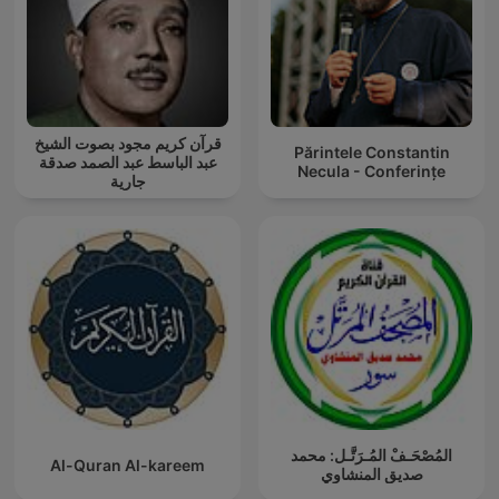
قرآن كريم مجود بصوت الشيخ
Părintele Constantin
عبد الباسط عبد الصمد صدقة
Necula - Conferințe
جارية
المُصْحَـفْ المُـرَتَّـل: محمد
Al-Quran Al-kareem
صديق المنشاوي