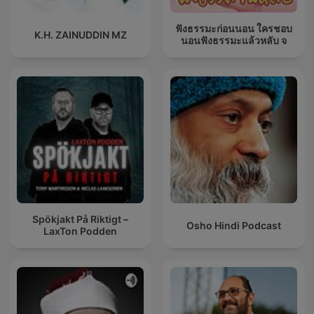
ฟังธรรมะก่อนนอน ใครชอบ
K.H. ZAINUDDIN MZ
นอนฟังธรรมะแล้วหลับ จ
Spökjakt På Riktigt –
Osho Hindi Podcast
LaxTon Podden