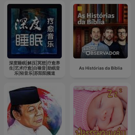
深度睡眠|解压|冥想|疗愈养
生|艺术疗愈|白噪音|助眠音
As Histórias da Bíblia
乐|轻音乐|苏阳阳频道