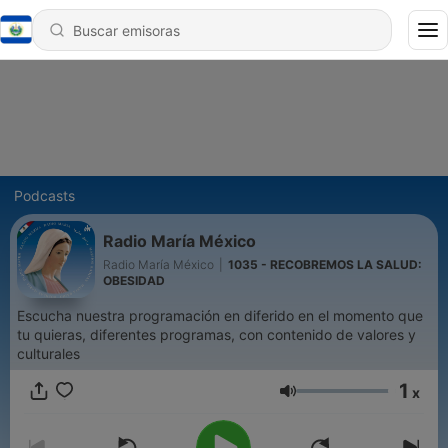
Podcasts
Radio María México
Radio María México
|
1035 - RECOBREMOS LA SALUD:
OBESIDAD
Escucha nuestra programación en diferido en el momento que
tu quieras, diferentes programas, con contenido de valores y
culturales
1
x
Volumen