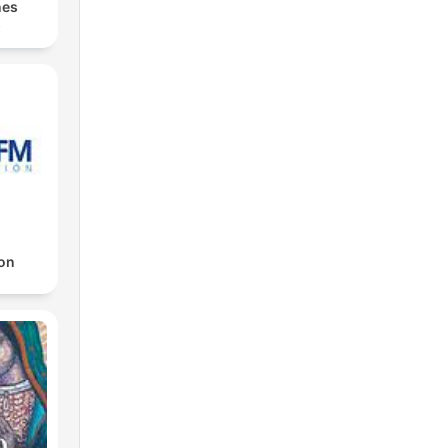
nes
s
on