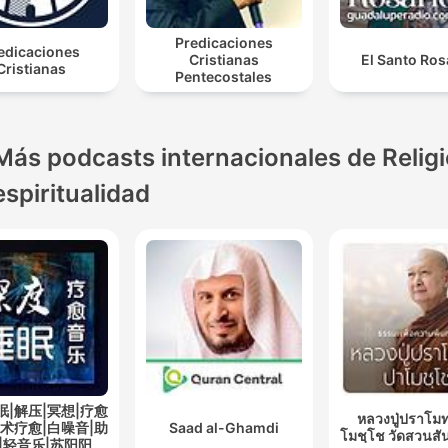
Predicaciones
edicaciones
Cristianas
El Santo Ros
Cristianas
Pentecostales
Más podcasts internacionales de Religi
espiritualidad
眠|解压|冥想|疗愈
หลวงปู่ปราโมท
艺术疗愈|白噪音|助
Saad al-Ghamdi
โมชฺโช วัดสวนสั
|轻音乐|苏阳阳频