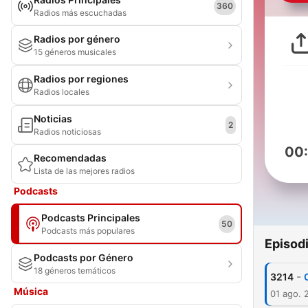
360
Radios más escuchadas
Radios por género
15 géneros musicales
Radios por regiones
Radios locales
Noticias
2
Radios noticiosas
00
Recomendadas
Lista de las mejores radios
Podcasts
Podcasts Principales
50
Podcasts más populares
Episod
Podcasts por Género
18 géneros temáticos
-
3214
Música
01 ago. 