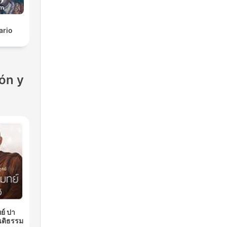
ario
ón y
ย์ ปา
นติธรรม