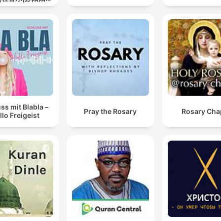
道
ss mit Blabla –
Pray the Rosary
Rosary Cha
llo Freigeist