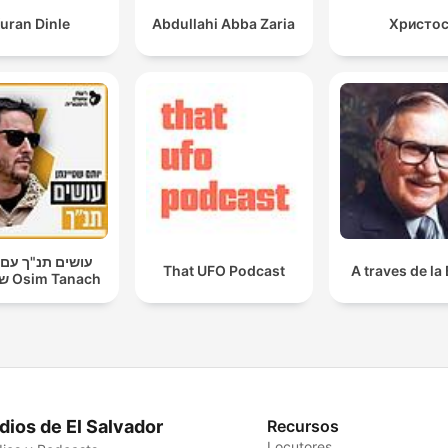
uran Dinle
Abdullahi Abba Zaria
Христо
עושים תנ"ך עם 
That UFO Podcast
A traves de la 
שטיינמן Osim Tanach
dios de El Salvador
Recursos
Locutores