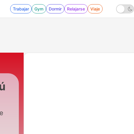
Trabajar
Gym
Dormir
Relajarse
Viaje
ú
de