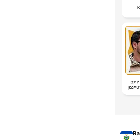
K
יותם
Ra