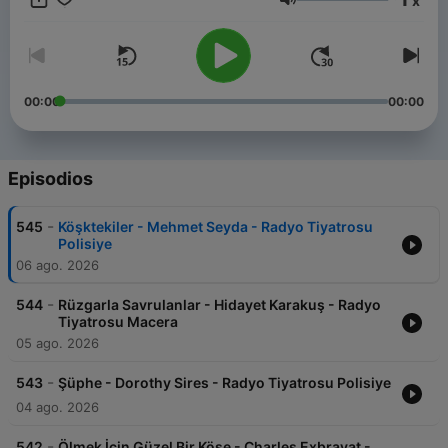
x
-6482101/support
.
Volumen
00:00
00:00
Episodios
-
545
Köşktekiler - Mehmet Seyda - Radyo Tiyatrosu
Polisiye
06 ago. 2026
-
544
Rüzgarla Savrulanlar - Hidayet Karakuş - Radyo
Tiyatrosu Macera
05 ago. 2026
-
543
Şüphe - Dorothy Sires - Radyo Tiyatrosu Polisiye
04 ago. 2026
-
542
Ölmek İçin Güzel Bir Köşe - Charles Exbrayat -