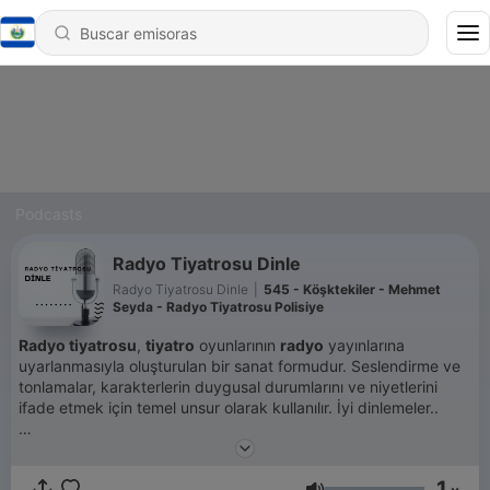
Podcasts
Radyo Tiyatrosu Dinle
Radyo Tiyatrosu Dinle
|
545 - Köşktekiler - Mehmet
Seyda - Radyo Tiyatrosu Polisiye
Radyo tiyatrosu
,
tiyatro
oyunlarının
radyo
yayınlarına
uyarlanmasıyla oluşturulan bir sanat formudur. Seslendirme ve
tonlamalar, karakterlerin duygusal durumlarını ve niyetlerini
ifade etmek için temel unsur olarak kullanılır. İyi dinlemeler..
Become a supporter of this podcast:
https://www.spreaker.com/podcast/radyo-tiyatrosu-dinle-
1