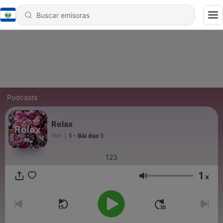
Podcasts
Relax
Yen
|
1 - Bài đọc 1
123
1
x
Volumen