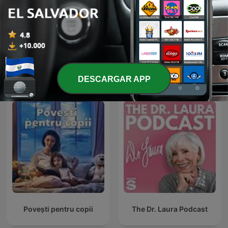
Those Oldies But Goodies
!!MUSICA MAESTRO!!
Podshow
TERAPIA MUSICAL PARA
NIÑOS DE HOY
Más podcasts internacionales de Para toda
DESCARGAR APP
la familia
Povești pentru copii
The Dr. Laura Podcast