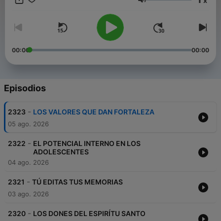
x
Doctorado en Psicorientología. #Desarrollo Humano # Dinámica
Volumen
Mental #Inteligencia Emocional
00:00
00:00
Episodios
-
2323
LOS VALORES QUE DAN FORTALEZA
05 ago. 2026
-
2322
EL POTENCIAL INTERNO EN LOS
ADOLESCENTES
04 ago. 2026
-
2321
TÚ EDITAS TUS MEMORIAS
03 ago. 2026
-
2320
LOS DONES DEL ESPIRÍTU SANTO