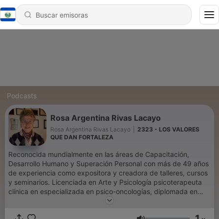
Podcasts
Rosa Argentina Rivas Lacayo
Rosa Argentina Rivas Lacayo
|
2323 - LOS VALORES
QUE DAN FORTALEZA
Reconocida mundialmente en las áreas de Capacitación,
Desarrollo Humano y Superación Personal con más de 49 años
de experiencia como expositora y creadora de talleres, cursos
y seminarios. Licenciada en Arte y Psicología psicoterapeuta
clínica en especializada en psico-oncologías, diplomada en
Tanatología y terapia Cognitiva Conductual, manejo de
emociones y psicología Positiva, maestría en Logoterapia y
1