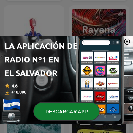
Icelandic Immersion -
Comprehensive Icelandic
Rayana laye
Podcast
DESCARGAR APP