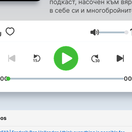
подкаст, насочен към вяр
в себе си и многобройнит
възможности, които ни
заобикалят. Разказвайки
Volumen
вдъхновяващи истории н
хора, които живеят живот
мечтите си, Георги Ненов
цели да мотивира своите
слушатели да вървят по п
си с увереност в собстве
:00
00
си способности и така да
сътворят едно по-добро
бъдеще. Подкастът на
вдъхновителите!
ios