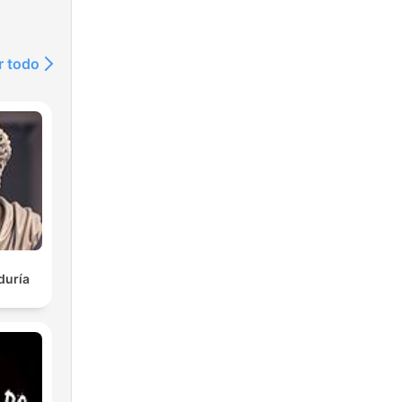
r todo
duría