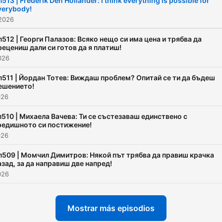
п513 | Frederik Den Hollander: I think everything is possible for
verybody!
 2026
п512 | Георги Палазов: Всяко нещо си има цена и трябва да
рецениш дали си готов да я платиш!
2026
п511 | Йордан Тотев: Виждаш проблем? Опитай се ти да бъдеш
ешението!
026
п510 | Михаела Вачева: Ти се състезаваш единствено с
редишното си постижение!
026
п509 | Момчил Димитров: Някой път трябва да правиш крачка
азад, за да направиш две напред!
026
Mostrar más episodios