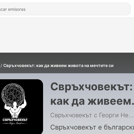
Свръхчовекът: как да живеем живота на мечтите си
Свръхчовекът:
как да живеем
живота на
Свръхчовекът с Георги Ненов
мечтите си
Свръхчовекът е българск