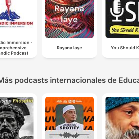
dic Immersion -
mprehensive
Rayana laye
You Should 
andic Podcast
Más podcasts internacionales de Educ