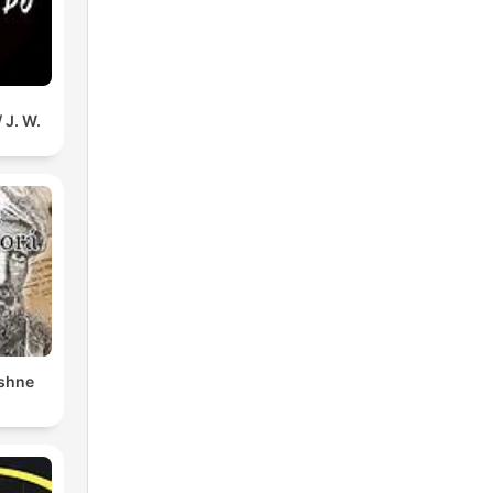
 J. W.
shne