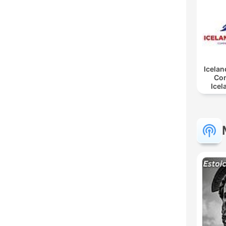
Icelan
Co
Icel