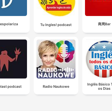
espolariza
商周Bar
Tu Ingles! podcast
Inglês Básico
last podcast
Radio Naukowe
os Dias