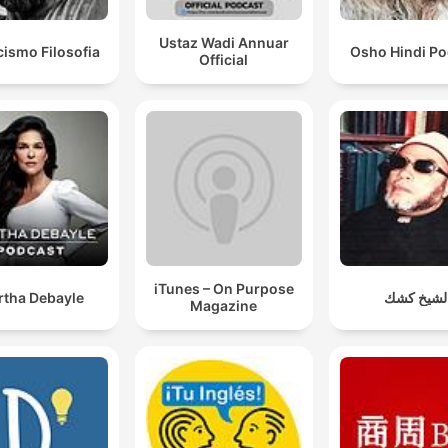
Ustaz Wadi Annuar
cismo Filosofia
Osho Hindi Po
Official
iTunes – On Purpose
rtha Debayle
لشيخ كشك
Magazine