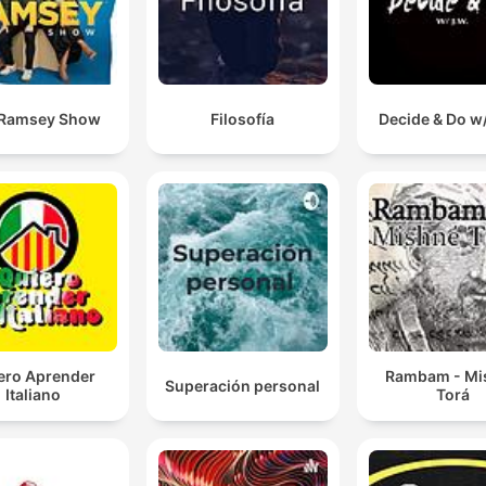
 Ramsey Show
Filosofía
Decide & Do w/
ero Aprender
Rambam - Mi
Superación personal
Italiano
Torá