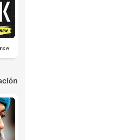
Know
ación