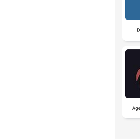
D
Age