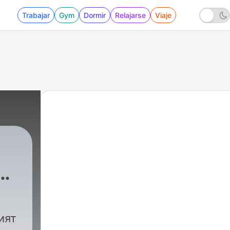
Trabajar
Gym
Dormir
Relajarse
Viaje
|
560 - Еп513 | Frederik Den Hollander: I t
ият