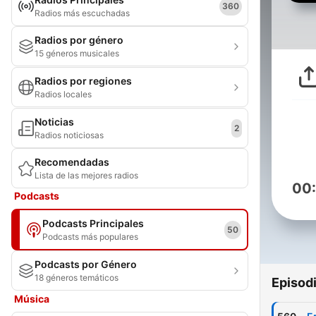
360
Radios más escuchadas
Radios por género
15 géneros musicales
Radios por regiones
Radios locales
Noticias
2
Radios noticiosas
Recomendadas
Lista de las mejores radios
00
Podcasts
Podcasts Principales
50
Podcasts más populares
Podcasts por Género
18 géneros temáticos
Episod
Música