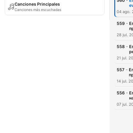
-
560
Е
Canciones Principales
e
Canciones más escuchadas
04 ago.
-
559
Е
п
28 jul. 
-
558
Е
р
21 jul. 2
-
557
Е
п
14 jul. 2
-
556
Е
н
07 jul. 2