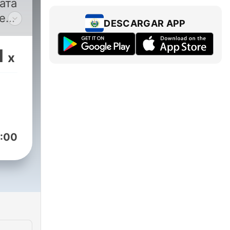
ата
е
DESCARGAR APP
1
x
а
а на
ътя
ните
:00