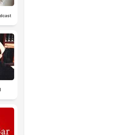
dcast
ا