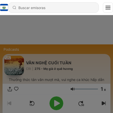
Podcasts
VĂN NGHỆ CUỐI TUẦN
CRI
|
275 - Mẹ già ở quê hương
Thưởng thức tản văn mượt mà, vui nghe ca khúc hấp dẫn
1
x
Volumen