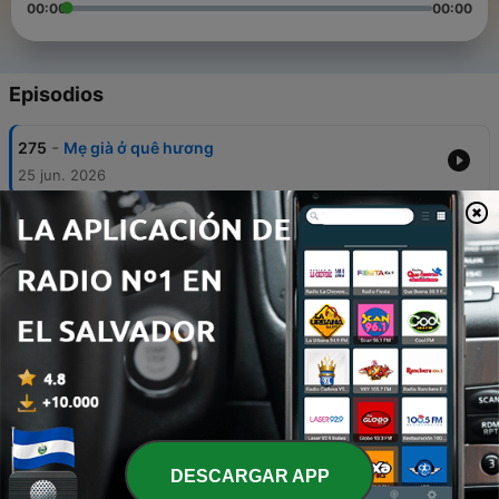
00:00
00:00
Episodios
-
275
Mẹ già ở quê hương
25 jun. 2026
-
274
Bốn âm vận hương sầu
25 jun. 2026
-
273
Tản văn: Một lần trong đời có chuyến du lịch đã
nói là xuất phát luôn
11 jun. 2026
-
272
GỐC ĐA TRÊN QUÊ HƯƠNG
11 jun. 2026
-
271
下辈子，无论爱与不爱 -- 梁继璋
DESCARGAR APP
05 jun. 2026