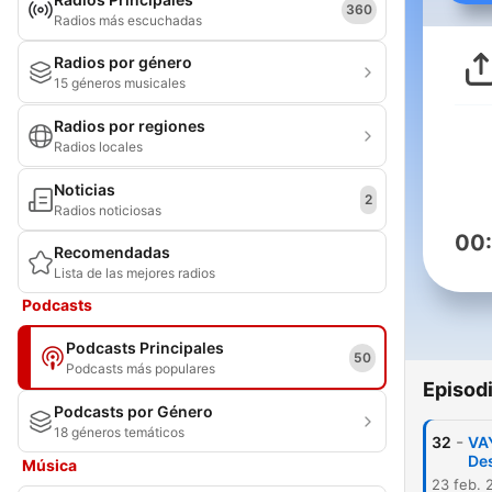
360
Radios más escuchadas
Radios por género
15 géneros musicales
Radios por regiones
Radios locales
Noticias
2
Radios noticiosas
00
Recomendadas
Lista de las mejores radios
Podcasts
Podcasts Principales
50
Podcasts más populares
Episod
Podcasts por Género
18 géneros temáticos
-
32
VAY
De
Música
23 feb. 