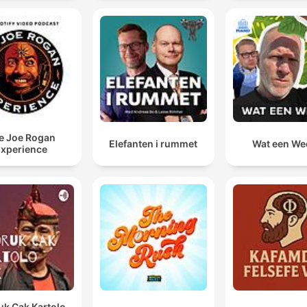
e Joe Rogan
Elefanten i rummet
Wat een We
xperience
uk Cak Kartolo