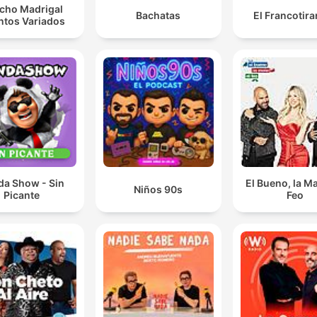
cho Madrigal
Bachatas
El Francotir
ntos Variados
da Show - Sin
El Bueno, la Ma
Niños 90s
Picante
Feo