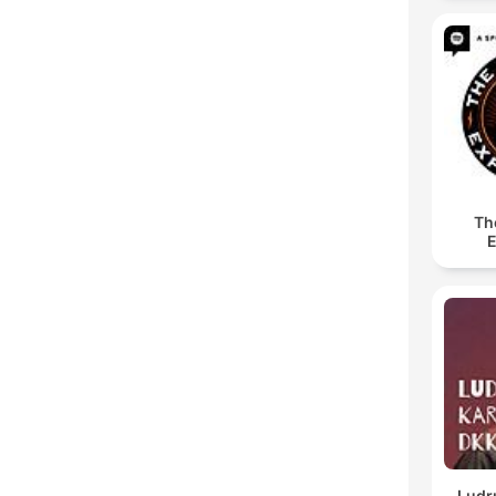
Th
E
Ludr