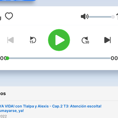
han sucedido a lo largo de
nuestra corta y fracasada v
Al menos te debemos saca
Volumen
una risa, sí no, la cagamos.
Pero apostamos dos
mazapanes a que al menos
sacaremos una sonrisa, y 
es todo lo que queremos.
:00
00
Agarra unas papitas y
escúchanos!!!
ios
A VIDA! con Tlalpa y Alexis - Cap.2 T3: Atención escolta!
smayarse, ya!
2022