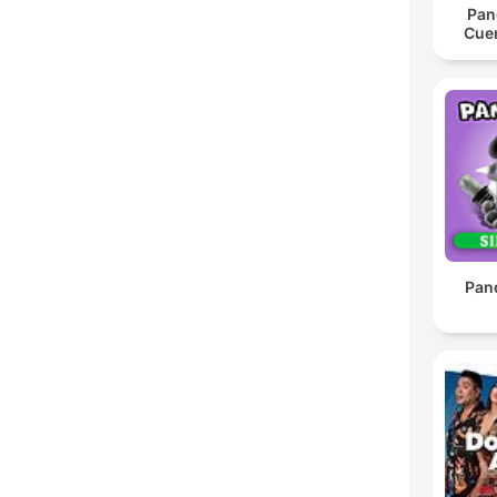
Pan
Cue
Pan