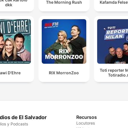
The Morning Rush
Kafamda Felse
dkk
Toti reporter M
awi D'Ehre
RIX MorronZoo
Totiradio.
dios de El Salvador
Recursos
Locutores
ios y Podcasts