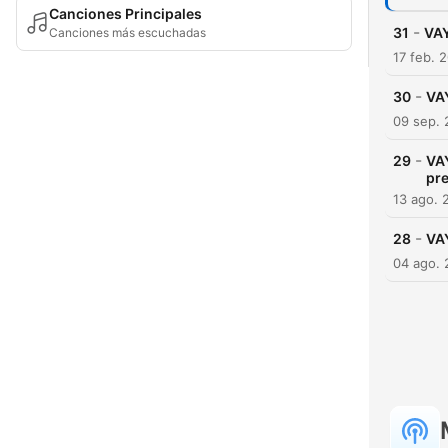
Canciones Principales
-
31
VAY
Canciones más escuchadas
17 feb. 
-
30
VAY
09 sep. 
-
29
VAY
pre
13 ago. 
-
28
VAY
04 ago. 