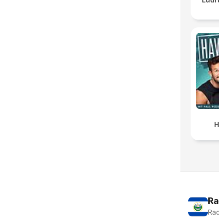
H
Ra
Rad