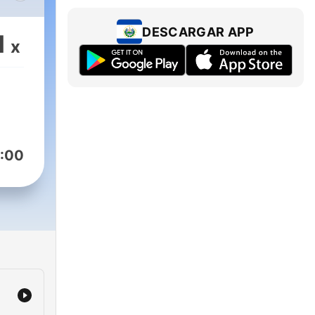
ida.
DESCARGAR APP
1
x
r
 te
eso
:00