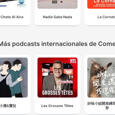
Cheto Al Aire
Nadie Sabe Nada
La Cornet
Más podcasts internacionales de Come
好味小姐開束縛
小潘&寶拉
Les Grosses Têtes
形