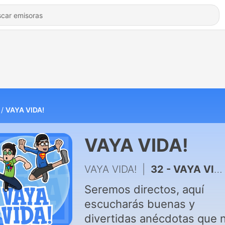
VAYA VIDA!
VAYA VIDA!
VAYA VIDA!
|
32 - VAYA VIDA! con Tlalpa y Alexis - Cap.2 T3: Atención escolta! Desmayarse, ya!
Seremos directos, aquí
escucharás buenas y
divertidas anécdotas que 