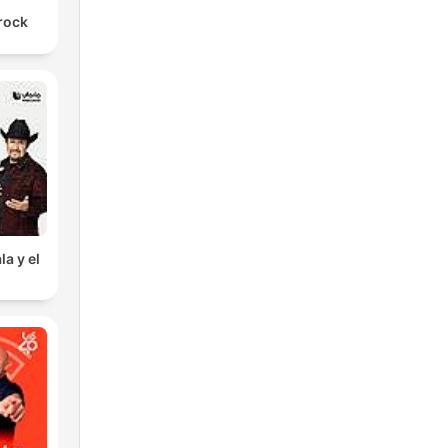
arock
la y el