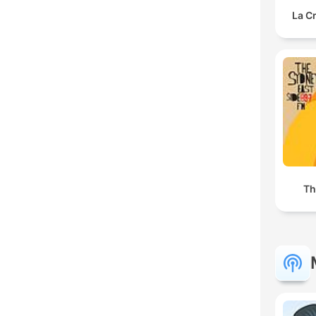
La C
Th