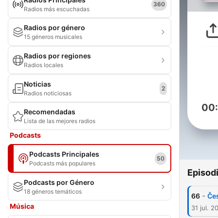
360
Radios más escuchadas
Radios por género
15 géneros musicales
Radios por regiones
Radios locales
Noticias
2
Radios noticiosas
00
Recomendadas
Lista de las mejores radios
Podcasts
Podcasts Principales
50
Podcasts más populares
Episod
Podcasts por Género
18 géneros temáticos
-
66
Čes
Música
31 jul. 2