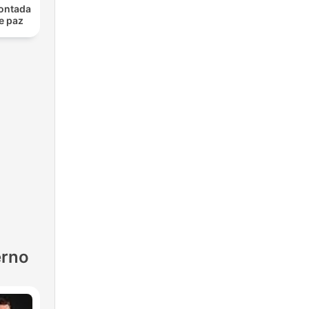
contada
e paz
erno