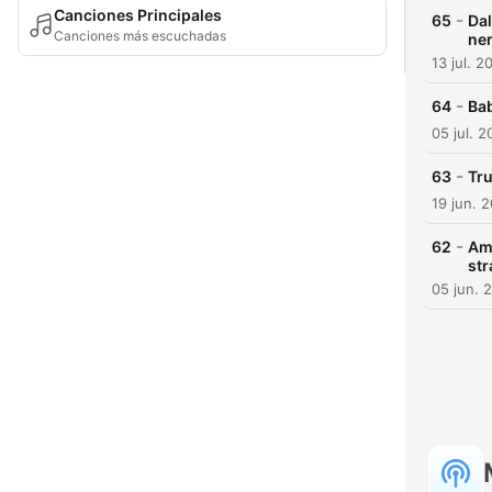
Canciones Principales
-
65
Dal
Canciones más escuchadas
ne
13 jul. 2
-
64
Bab
05 jul. 
-
63
Tru
19 jun. 
-
62
Am
st
05 jun. 