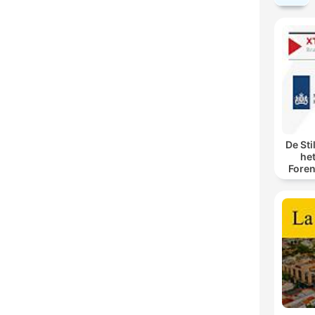
De Sti
he
Foren
spore