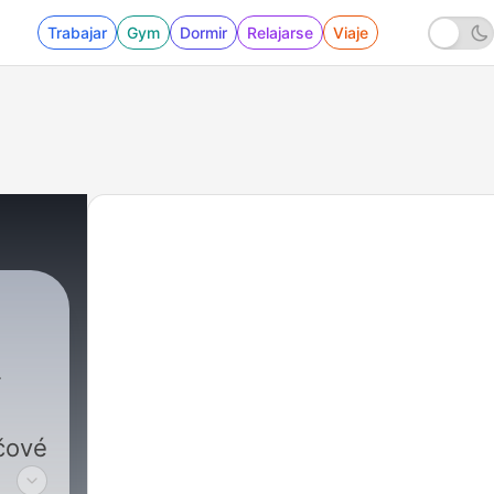
Trabajar
Gym
Dormir
Relajarse
Viaje
íčové