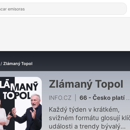
Zlámaný Topol
Zlámaný Topol
INFO.CZ
|
66 - Česko platí za dluhy nejvíce v EU a Babiš vymýšlí privatizaci
Každý týden v krátkém,
svižném formátu glosují kl
události a trendy bývalý