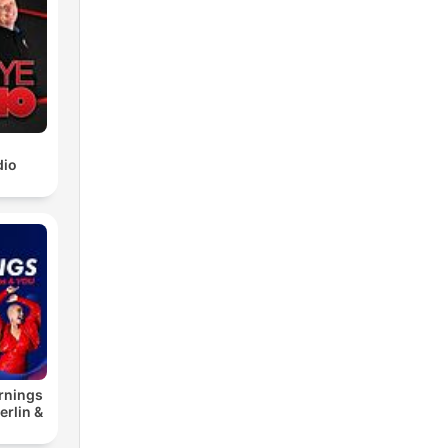
dio
rnings
erlin &