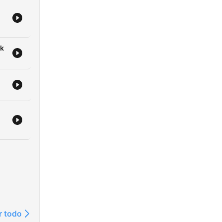
ek
r todo