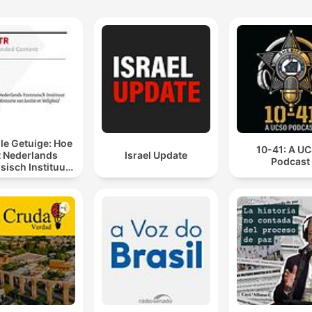
lle Getuige: Hoe
10-41: A U
t Nederlands
Israel Update
Podcast
sisch Instituut
n laat spreken