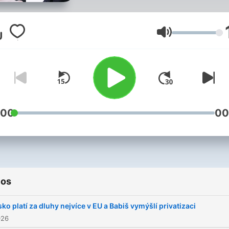
premiér, dnes byznysmen
Mirek Topolánek a Lenka
Zlámalová, šéfredaktorka
Volumen
nového byznysového
newsletteru 11AM a hlavní
komentátorka Czech New
Center.
:00
00
ios
ko platí za dluhy nejvíce v EU a Babiš vymýšlí privatizaci
026