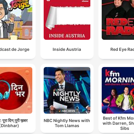
dcast de Jorge
Inside Austria
Red Eye Ra
Best of Kfm Mo
 पूरा दिन,पूरी ख़बर
NBC Nightly News with
with Darren, Sh
(Dinbhar)
Tom Llamas
Sibs