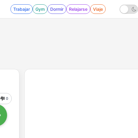
Trabajar
Gym
Dormir
Relajarse
Viaje
0