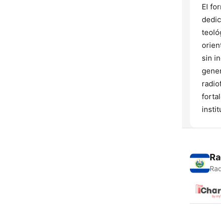
El fo
dedic
teoló
orien
sin i
gener
radio
forta
instit
Ra
Rad