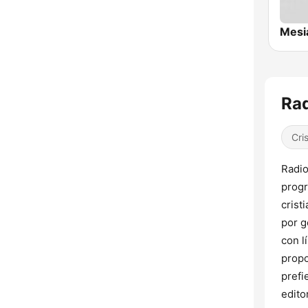
Rad
Cri
Radio
progr
crist
por g
con l
propo
prefi
edito