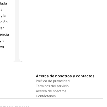
lada
es
y la
ación
ter
iencia
y el
iva
Acerca de nosotros y contactos
Política de privacidad
Términos del servicio
s
Acerca de nosotros
Contáctenos