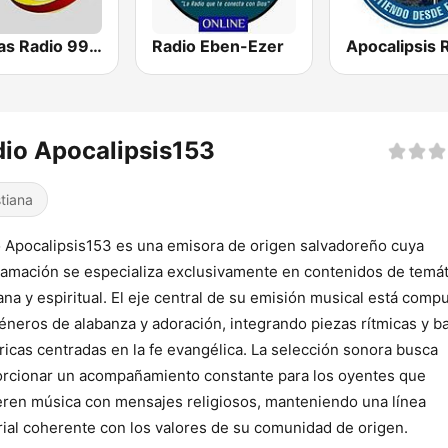
Mesias Radio 99.3 FM
Radio Eben-Ezer
Apocalipsis 
io Apocalipsis153
stiana
 Apocalipsis153 es una emisora de origen salvadoreño cuya
amación se especializa exclusivamente en contenidos de temát
iana y espiritual. El eje central de su emisión musical está comp
éneros de alabanza y adoración, integrando piezas rítmicas y b
íricas centradas en la fe evangélica. La selección sonora busca
rcionar un acompañamiento constante para los oyentes que
eren música con mensajes religiosos, manteniendo una línea
rial coherente con los valores de su comunidad de origen.