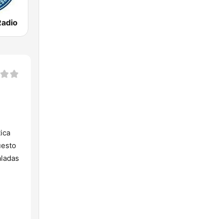
Radio
ica
uesto
aladas