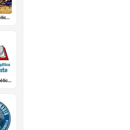
Radio Evangélica Josué
Iglesia Evangélica El Aposento