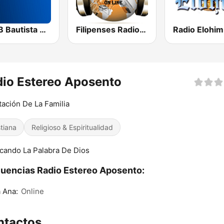
YSMB Bautista 89.7 FM
Filipenses Radio El Salvador
Radio Elohim
io Estereo Aposento
tación De La Familia
stiana
Religioso & Espiritualidad
cando La Palabra De Dios
uencias Radio Estereo Aposento:
 Ana:
Online
ntactos