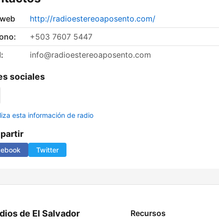
 web
http://radioestereoaposento.com/
fono:
+503 7607 5447
:
info@radioestereoaposento.com
s sociales
liza esta información de radio
artir
cebook
Twitter
dios de El Salvador
Recursos