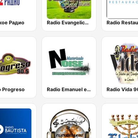
кое Радио
Radio Evangelica Betel
o Progreso
Radio Emanuel el Salvador