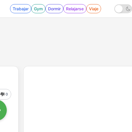
Trabajar
Gym
Dormir
Relajarse
Viaje
0