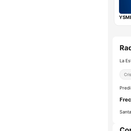
Rad
La Es
Cri
Predi
Frec
Santa
Co