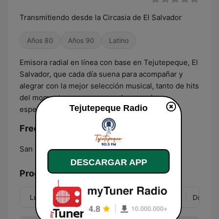
Transmitiendo desde la Circasia de El Salvador
Años 80
Años 90
Latino
Emisora radial en línea con base en Tejutepeque, El
Salvador, que cada día suena para acompañar y
alegrar con la mejor selección musical, tanto de hits
del momento como con mezclas creadas
Tejutepeque Radio
específicamente por sus DJs.
Frecuencias Tejutepeque Radio:
San Salvador:
90.5 FM
DESCARGAR APP
Programación
Lun
Mar
Mié
Jue
Vie
Sáb
Dom