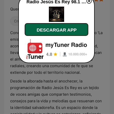
Radio Jesús Es Rey 98.1 FM
Queremos Orar Por Ti
Cristiana
Gospel
DESCARGAR APP
Conocida cariñosamente por su audiencia como 'La
emisora de la fe', Radio Jesús Es Rey 98.1 FM
acompaña a los salvadoreños en su cotidianidad,
llevando palabras de aliento y canciones que tocan
el alma. Su influencia va más allá de las ondas
radiales, creando una comunidad de fe que se
extiende por todo el territorio nacional.
Desde la alborada hasta el anochecer, la
programación de Radio Jesús Es Rey es un tejido
de voces amigas que comparten testimonios,
consejos para la vida y melodías que resuenan con
la identidad salvadoreña. Es un espacio donde la