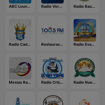
ABC Lounge Jazz
Radio Verdad 95.7 FM
Radio Bautista Global 89.7 FM
Radio Cadena YSKL La Poderosa
Restauración 100.5 FM
Radio Evangélica Josué
Mesias Radio 99.3 FM
Radio Cristiana El Fin Viene
Radio Nueva Jerusalem