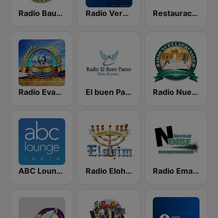
Radio Bautista Global 89.7 FM
Radio Verdad 95.7 FM
Restauración 100.5 FM
Radio Evangélica Josué
El buen Pastor 98.1 FM
Radio Nueva Jerusalem
ABC Lounge Jazz
Radio Elohim
Radio Emanuel el Salvador