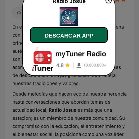
Radio Josue
Cristiana
En el corazón de El Salvador,
Radio Josue
resuena
con la identidad cultural de nuestra tierra,
DESCARGAR APP
brindando a los oyentes una experiencia radial
auténtica. Esta emisora se ha convertido en el
sonido de fondo de nuestros hogares,
acompañando las mañanas de trabajo y las tardes
de descanso con una programación que refleja
nuestras tradiciones y valores.
Desde melodías que hacen eco de nuestra herencia
hasta conversaciones que abordan temas de
actualidad local,
Radio Josue
es más que una
estación; es un miembro de nuestra comunidad. Su
compromiso con la educación, el entretenimiento y
el bienestar social, la posiciona como una voz líder