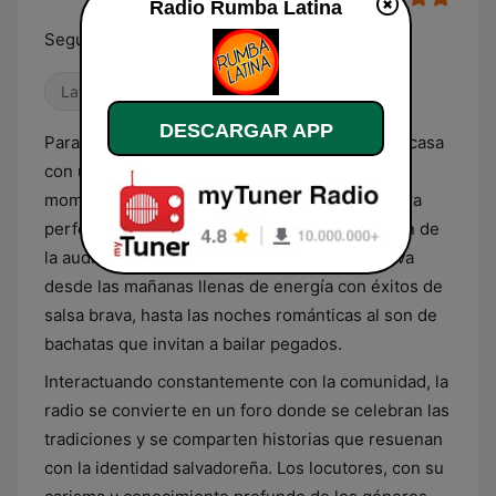
Radio Rumba Latina
Seguimos imparables
Latino
DESCARGAR APP
Para los salvadoreños que buscan el sabor de casa
con una banda sonora que acompaña cada
momento,
Radio Rumba Latina
es la compañera
perfecta. Esta emisora se ha ganado el corazón de
la audiencia local con una programación que va
desde las mañanas llenas de energía con éxitos de
salsa brava, hasta las noches románticas al son de
bachatas que invitan a bailar pegados.
Interactuando constantemente con la comunidad, la
radio se convierte en un foro donde se celebran las
tradiciones y se comparten historias que resuenan
con la identidad salvadoreña. Los locutores, con su