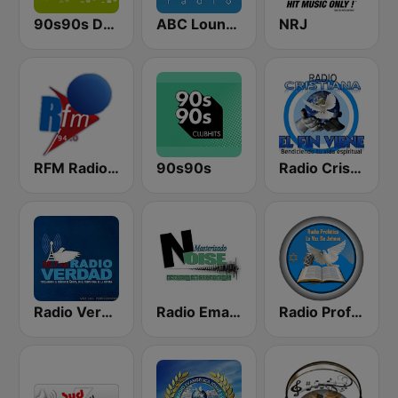
90s90s Dance
ABC Lounge Jazz
NRJ
RFM Radio Futurs Medias 94.0 FM
90s90s
Radio Cristiana El Fin Viene
Radio Verdad 95.7 FM
Radio Emanuel el Salvador
Radio Profetica La Voz De Jehova