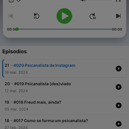
x
prática psicanalítica, e não só. Aqui, receberei diversos pares,
Volumen
que significam muito no meu percurso. Um espaço para um
papo leve, e deliberações de incertezas. Chegue mais pra um
café.
00:00
00:00
Episodios
-
21
#020 Psicanalista de Instagram
19 mar. 2024
-
20
#019 Psicanalista (des)viado
12 mar. 2024
-
19
#018 Freud mais, ainda?
05 mar. 2024
-
18
#017 Como se forma um psicanalista?
27 feb. 2024