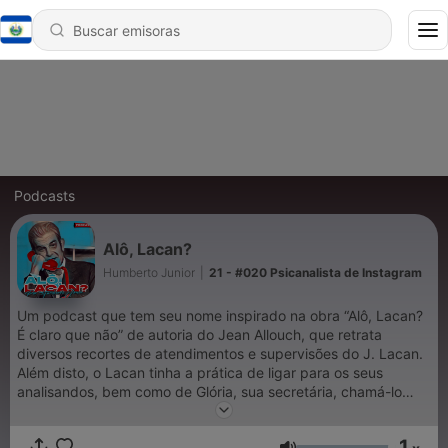
Podcasts
Alô, Lacan?
Humberto Junior
|
21 - #020 Psicanalista de Instagram
Um podcast que tem seu nome inspirado na obra “Alô, Lacan?
É claro que não” de autoria do Jean Allouch, que retrata
diversos recortes de atendimentos e supervisões do J. Lacan.
Além disto, o Lacan tinha a prática de ligar para os seus
analisandos, bem como de Glória, sua secretária, chamá-lo
para atender alguém ao telefone. É um podcast para criticar,
problematizar e comentar o lacanismo contemporâneo, a
1