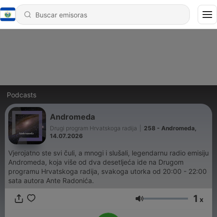
Podcasts
Andromeda
Drugi program Hrvatskoga radija
|
258 - Andromeda,
14.07.2026
Vjerojatno ste svi čuli, a mnogi i slušali, legendarnu radio emisiju
Andromeda, koja više od dva desetljeća ide na Drugom
programu Hrvatskoga radija, svakoga utorka od 20:00 - 22:00
sata autora Ante Radonića.
1
x
Volumen