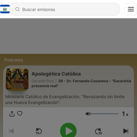
Podcasts
Apologética Católica
Osvaldo Rios
|
36 - Dr. Fernando Casanova - "Eucaristía
presencia real"
Ministerio Católico de Evangelización. "Revazando sin limite
una Nueva Evangelización".
1
x
Volumen