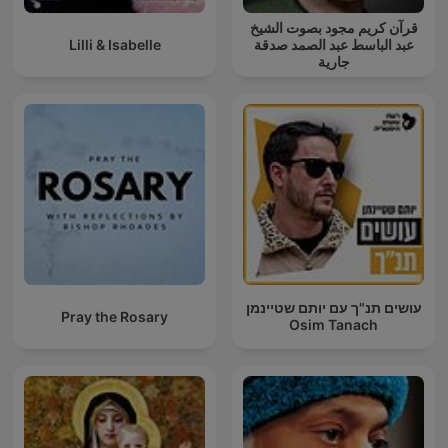
قرآن كريم مجود بصوت الشيخ
Lilli & Isabelle
عبد الباسط عبد الصمد صدقة
جارية
עושים תנ"ך עם יותם שטיינמן
Pray the Rosary
Osim Tanach