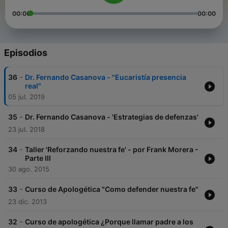
00:00
00:00
Episodios
-
36
Dr. Fernando Casanova - "Eucaristía presencia
real"
05 jul. 2019
-
35
Dr. Fernando Casanova - 'Estrategias de defenzas'
23 jul. 2018
-
34
Taller 'Reforzando nuestra fe' - por Frank Morera -
Parte III
30 ago. 2015
-
33
Curso de Apologética "Como defender nuestra fe"
23 dic. 2013
-
32
Curso de apologética ¿Porque llamar padre a los