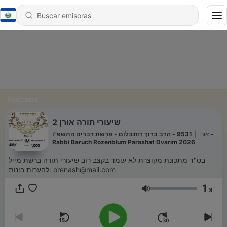
Podcasts
שיעורי תורה אורן 2
9531 - הרב ברוך רוזנבלום - פרשת דברים התשפ"ו -
|
אורן
Rabbi Baruch Rozenblum Parashat Dvarim 2026
בס"ד מתכונת מקוצרת לא עומד בקצב רוב שיעורי תורה ברשת מייל
להערות בונות: orenash@mail.com
1
x
Volumen