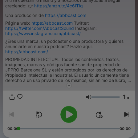
A ti te cuestan lo mismo y a nosotros nos ayudas a seguir
creciendo: 👉
https://amzn.to/4c6ITIq
Una producción de
https://abbcast.com
Página web:
https://abbcast.com
Twitter:
https://twitter.com/AbbcastSound
Instagram:
https://www.instagram.com/abbcast/
¿Eres una marca, un podcaster o una productora y quieres
anunciarte en nuestro podcast? Hazlo aquí:
https://abbcast.com/
PROPIEDAD INTELECTUAL Todos los contenidos, textos,
imágenes, marcas y códigos fuente son de propiedad de
JPPRO Barcelona SL y están protegidos por los derechos de
Propiedad Intelectual e Industrial. El usuario únicamente tiene
derecho a un uso privado de los mismos, sin ánimo de lucro, y
necesita autorización expresa para modificarlos, reproducirlos,
explotarlos, distribuirlos o ejercer cualquier derecho
1
perteneciente a su titular.
x
Volumen
00:00
00:00