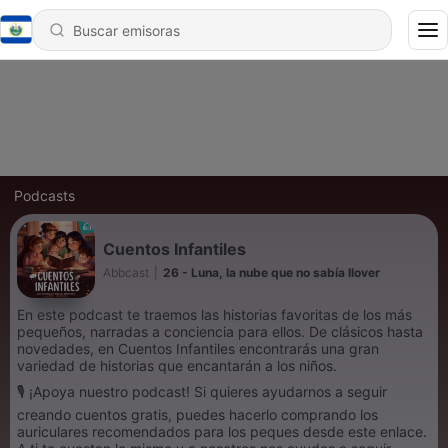
Podcasts
Cuentos Infantiles
Abbcast
|
26 - Luna, la nube que no sabía llover
En este podcast te traemos las historias favoritas de los más
pequeños, narradas a conciencia para ellos. De clásicos hasta
novedades, en Cuentos Infantiles encontrarás una gran
variedad de historias que encantarán a los niños.
🎙️ ¡Apoya nuestro podcast! Si quieres ayudarnos a seguir
creando cuentos gratis, puedes hacerlo comprando los
auriculares recomendados para los peques desde este enlace.